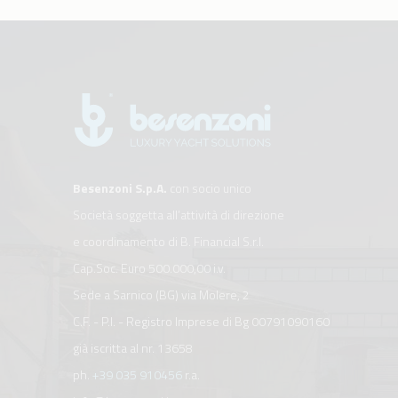
Besenzoni S.p.A.
con socio unico
Società soggetta all’attività di direzione
e coordinamento di B. Financial S.r.l.
Cap.Soc. Euro 500.000,00 i.v.
Sede a Sarnico (BG) via Molere, 2
C.F. - P.I. - Registro Imprese di Bg 00791090160
già iscritta al nr. 13658
ph.
+39 035 910456
r.a.