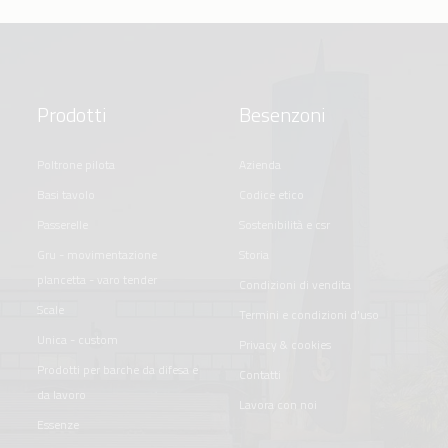
Prodotti
Besenzoni
poltrone pilota
azienda
basi tavolo
codice etico
passerelle
sostenibilità e csr
gru - movimentazione
storia
plancetta - varo tender
condizioni di vendita
scale
termini e condizioni d'uso
unica - custom
privacy & cookies
prodotti per barche da difesa e
contatti
da lavoro
lavora con noi
essenze