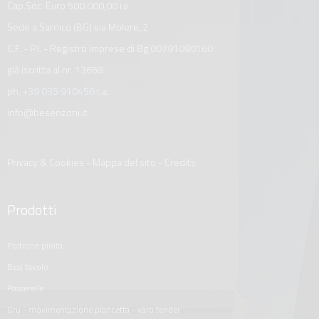
Cap.Soc. Euro 500.000,00 i.v.
Sede a Sarnico (BG) via Molere, 2
C.F. - P.I. - Registro Imprese di Bg 00791090160
già iscritta al nr. 13658
ph.
+39 035 910456
r.a.
info@besenzoni.it
Privacy & Cookies
-
Mappa del sito
-
Credits
Prodotti
poltrone pilota
basi tavolo
passerelle
gru - movimentazione plancetta - varo tender