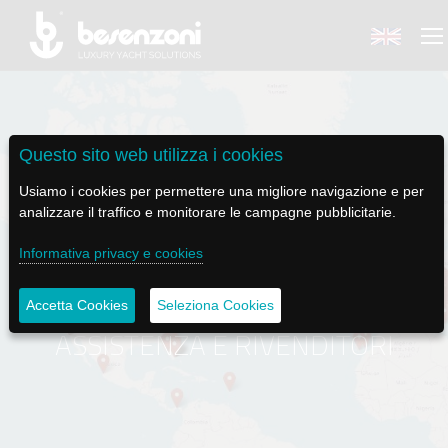
Questo sito web utilizza i cookies
BACK
BACK
BACK
BACK
BACK
Usiamo i cookies per permettere una migliore navigazione e per
analizzare il traffico e monitorare le campagne pubblicitarie.
BESENZONI
PRODOTTI
BE ELECTRIC
NEWS MEDIA
ASSISTENZA
Informativa privacy e cookies
AZIENDA
POLTRONE PILOTA
LAPASSERELLA
NEWS
TUTORIALS
Accetta Cookies
Seleziona Cookies
STORIA
BASI TAVOLO
LASCALA
VIDEO
MANUTENZIONE
ASSISTENZA E RIVENDITORI
CODICE ETICO
PASSERELLE
IL SALPA ANCORA
SOCIAL
SOSTENIBILITÀ E CSR
GRU - MOVIMENTAZIONE PLANCETTA - VARO TENDER
ILTENDERLIFT