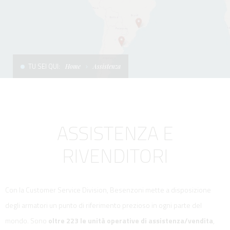
CONDIZIONI DI VENDITA
SCALE
LA TENDA PARASOLE
TERMINI E CONDIZIONI D'USO
UNICA - CUSTOM
SOFT TOP
PRIVACY & COOKIES
PRODOTTI PER BARCHE DA DIFESA E DA LAVORO
TU SEI QUI:
Home
Assistenza
CONTATTI
ESSENZE
LAVORA CON NOI
APP SYSTEM
ASSISTENZA E
RIVENDITORI
Con la Customer Service Division, Besenzoni mette a disposizione
degli armatori un punto di riferimento prezioso in ogni parte del
mondo. Sono
oltre 223 le unità operative di assistenza/vendita
,