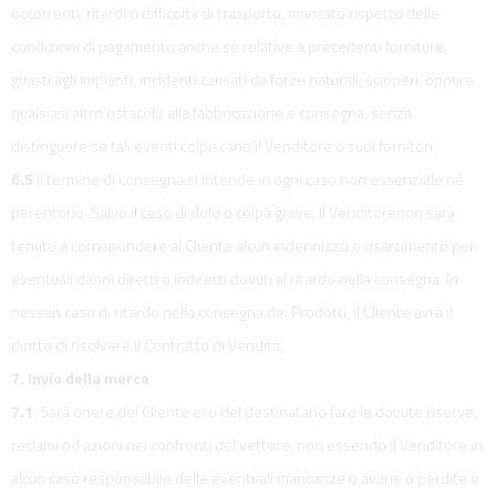
occorrenti, ritardi o difficoltà di trasporto, mancato rispetto delle
condizioni di pagamento anche se relative a precedenti forniture,
guasti agli impianti, incidenti causati da forze naturali, scioperi, oppure
qualsiasi altro ostacolo alla fabbricazione e consegna, senza
distinguere se tali eventi colpiscano il Venditore o suoi fornitori.
6.5
Il termine di consegna si intende in ogni caso non essenziale né
perentorio. Salvo il caso di dolo o colpa grave, il Venditorenon sarà
tenuto a corrispondere al Cliente alcun indennizzo o risarcimento per
eventuali danni diretti o indiretti dovuti al ritardo nella consegna. In
nessun caso di ritardo nella consegna dei Prodotti, il Cliente avrà il
diritto di risolvere il Contratto di Vendita.
7. Invio della merce
7.1
. Sarà onere del Cliente e/o del destinatario fare le dovute riserve,
reclami od azioni nei confronti del vettore, non essendo il Venditore in
alcun caso responsabile delle eventuali mancanze o avarie o perdite o