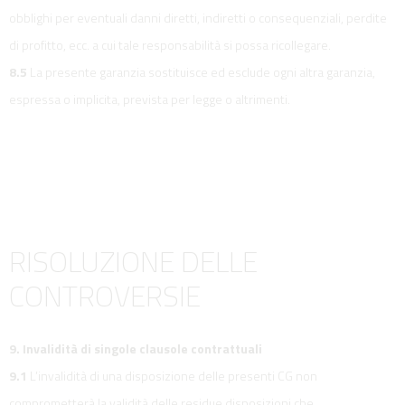
obblighi per eventuali danni diretti, indiretti o consequenziali, perdite
di profitto, ecc. a cui tale responsabilità si possa ricollegare.
8.5
La presente garanzia sostituisce ed esclude ogni altra garanzia,
espressa o implicita, prevista per legge o altrimenti.
RISOLUZIONE DELLE
CONTROVERSIE
9. Invalidità di singole clausole contrattuali
9.1
L’invalidità di una disposizione delle presenti CG non
comprometterà la validità delle residue disposizioni che