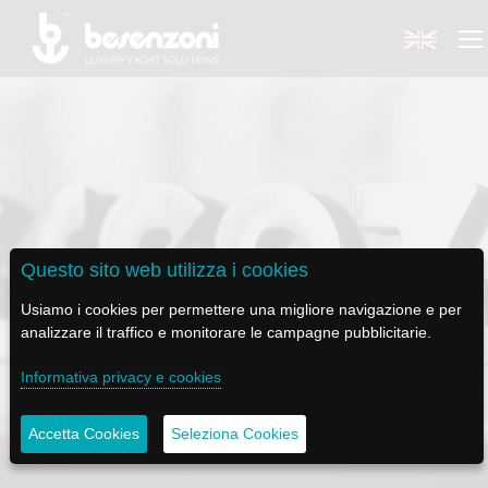
BACK
BACK
BACK
BACK
BACK
BESENZONI
PRODOTTI
BE ELECTRIC
NEWS MEDIA
ASSISTENZA
Questo sito web utilizza i cookies
AZIENDA
POLTRONE PILOTA
LAPASSERELLA
NEWS
TUTORIALS
Usiamo i cookies per permettere una migliore navigazione e per
analizzare il traffico e monitorare le campagne pubblicitarie.
STORIA
BASI TAVOLO
LASCALA
VIDEO
MANUTENZIONE
CONDIZIONI DI VENDITA
Informativa privacy e cookies
CODICE ETICO
PASSERELLE
IL SALPA ANCORA
SOCIAL
Accetta Cookies
Seleziona Cookies
SOSTENIBILITÀ E CSR
GRU - MOVIMENTAZIONE PLANCETTA - VARO TENDER
ILTENDERLIFT