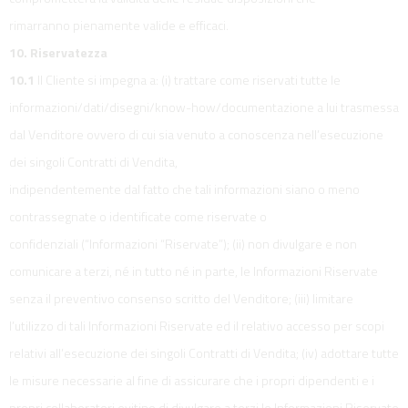
rimarranno pienamente valide e efficaci.
10. Riservatezza
10.1
Il Cliente si impegna a: (i) trattare come riservati tutte le
informazioni/dati/disegni/know-how/documentazione a lui trasmessa
dal Venditore ovvero di cui sia venuto a conoscenza nell’esecuzione
dei singoli Contratti di Vendita,
indipendentemente dal fatto che tali informazioni siano o meno
contrassegnate o identificate come riservate o
confidenziali (“Informazioni “Riservate”); (ii) non divulgare e non
comunicare a terzi, né in tutto né in parte, le Informazioni Riservate
senza il preventivo consenso scritto del Venditore; (iii) limitare
l’utilizzo di tali Informazioni Riservate ed il relativo accesso per scopi
relativi all’esecuzione dei singoli Contratti di Vendita; (iv) adottare tutte
le misure necessarie al fine di assicurare che i propri dipendenti e i
propri collaboratori evitino di divulgare a terzi le Informazioni Riservate