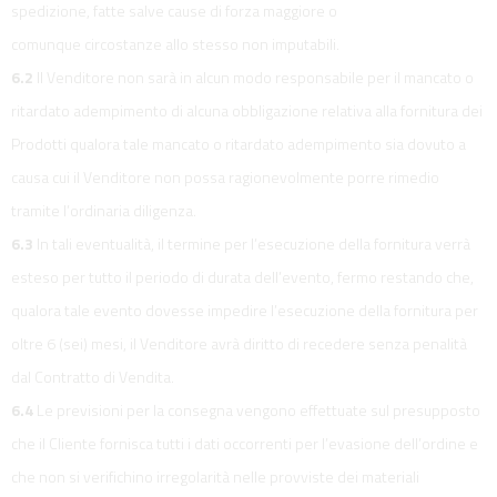
spedizione, fatte salve cause di forza maggiore o
comunque circostanze allo stesso non imputabili.
6.2
Il Venditore non sarà in alcun modo responsabile per il mancato o
ritardato adempimento di alcuna obbligazione relativa alla fornitura dei
Prodotti qualora tale mancato o ritardato adempimento sia dovuto a
causa cui il Venditore non possa ragionevolmente porre rimedio
tramite l’ordinaria diligenza.
6.3
In tali eventualità, il termine per l’esecuzione della fornitura verrà
esteso per tutto il periodo di durata dell’evento, fermo restando che,
qualora tale evento dovesse impedire l’esecuzione della fornitura per
oltre 6 (sei) mesi, il Venditore avrà diritto di recedere senza penalità
dal Contratto di Vendita.
6.4
Le previsioni per la consegna vengono effettuate sul presupposto
che il Cliente fornisca tutti i dati occorrenti per l’evasione dell’ordine e
che non si verifichino irregolarità nelle provviste dei materiali