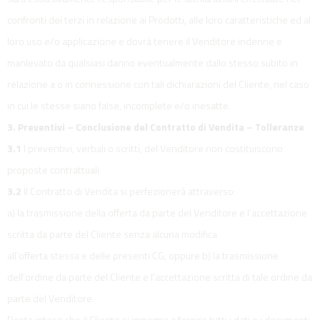
confronti dei terzi in relazione ai Prodotti, alle loro caratteristiche ed al
loro uso e/o applicazione e dovrà tenere il Venditore indenne e
manlevato da qualsiasi danno eventualmente dallo stesso subito in
relazione a o in connessione con tali dichiarazioni del Cliente, nel caso
in cui le stesse siano false, incomplete e/o inesatte.
3. Preventivi – Conclusione del Contratto di Vendita – Tolleranze
3.1
I preventivi, verbali o scritti, del Venditore non costituiscono
proposte contrattuali.
3.2
Il Contratto di Vendita si perfezionerà attraverso:
a) la trasmissione della offerta da parte del Venditore e l’accettazione
scritta da parte del Cliente senza alcuna modifica
all’offerta stessa e delle presenti CG; oppure b) la trasmissione
dell’ordine da parte del Cliente e l’accettazione scritta di tale ordine da
parte del Venditore.
Resta inteso che il Cliente si impegna a fornire tutti i dati o i documenti