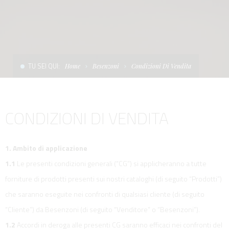
CONDIZIONI DI VENDITA
SCALE
LA TENDA PARASOLE
TERMINI E CONDIZIONI D'USO
UNICA - CUSTOM
SOFT TOP
PRIVACY & COOKIES
PRODOTTI PER BARCHE DA DIFESA E DA LAVORO
TU SEI QUI:
Home
Besenzoni
Condizioni Di Vendita
CONTATTI
ESSENZE
CONDIZIONI DI VENDITA
LAVORA CON NOI
APP SYSTEM
1. Ambito di applicazione
1.1
Le presenti condizioni generali (“CG”) si applicheranno a tutte
forniture di prodotti presenti sui nostri cataloghi (di seguito “Prodotti”)
che saranno eseguite nei confronti di qualsiasi cliente (di seguito
“Cliente”) da Besenzoni (di seguito “Venditore” o “Besenzoni”).
1.2
Accordi in deroga alle presenti CG saranno efficaci nei confronti del