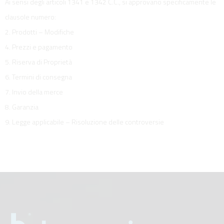
Ai sensi degli articoli 1341 e 1342 C.C., si approvano specificamente le
clausole numero:
2. Prodotti – Modifiche
4. Prezzi e pagamento
5. Riserva di Proprietà
6. Termini di consegna
7. Invio della merce
8. Garanzia
9. Legge applicabile – Risoluzione delle controversie