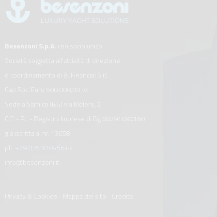
Besenzoni S.p.A.
con socio unico
Società soggetta all’attività di direzione
e coordinamento di B. Financial S.r.l.
Cap.Soc. Euro 500.000,00 i.v.
Sede a Sarnico (BG) via Molere, 2
C.F. - P.I. - Registro Imprese di Bg 00791090160
già iscritta al nr. 13658
ph.
+39 035 910456
r.a.
info@besenzoni.it
Privacy & Cookies
-
Mappa del sito
-
Credits