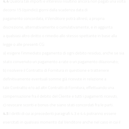
4.4
Qualora tali importi e interessi risultino ancora non pagati una volta
decorsi 15 (quindici) giorni dalla scadenza data di
pagamento concordata, il Venditore potrà altresì, a propria
discrezione, alternativamente o cumulativamente, e in aggiunta
a qualsiasi altro diritto o rimedio allo stesso spettante in base alla
legge o alle presenti CG:
a) esigere l’immediato pagamento di ogni debito residuo, anche se sia
stato convenuto un pagamento a rate o un pagamento dilazionato;
b) risolvere il Contratto di Fornitura in questione e trattenere
definitivamente eventuali somme già ricevute in relazione a
tale Contratto e/o ad altri Contratti di Fornitura, effettuando una
compensazione fra il debito del Cliente e tutti i pagamenti ricevuti;
c) revocare sconti e bonus che siano stati concordati fra le parti.
4.5
I diritti di cui ai precedenti paragrafi 4.3 e 4.4 potranno essere
esercitati in qualsiasi momento dal Venditore anche nel caso in cui il