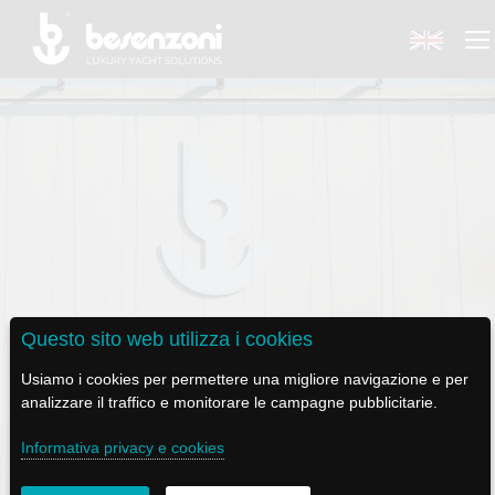
BACK
BACK
BACK
BACK
BACK
BESENZONI
PRODOTTI
BE ELECTRIC
NEWS MEDIA
ASSISTENZA
AZIENDA
POLTRONE PILOTA
LAPASSERELLA
NEWS
TUTORIALS
Questo sito web utilizza i cookies
SOSTENIBILITÀ E RESPONSABILITÀ
CODICE ETICO
BASI TAVOLO
LASCALA
VIDEO
MANUTENZIONE
Usiamo i cookies per permettere una migliore navigazione e per
SOCIALE
analizzare il traffico e monitorare le campagne pubblicitarie.
SOSTENIBILITÀ E CSR
PASSERELLE
IL SALPA ANCORA
SOCIAL
Informativa privacy e cookies
STORIA
GRU - MOVIMENTAZIONE PLANCETTA - VARO TENDER
ILTENDERLIFT