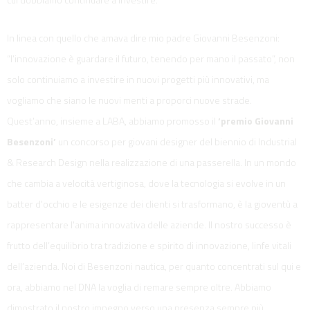
In linea con quello che amava dire mio padre Giovanni Besenzoni:
“l’innovazione è guardare il futuro, tenendo per mano il passato”, non
solo continuiamo a investire in nuovi progetti più innovativi, ma
vogliamo che siano le nuovi menti a proporci nuove strade.
Quest’anno, insieme a LABA, abbiamo promosso il
‘premio Giovanni
Besenzoni’
un concorso per giovani designer del biennio di Industrial
& Research Design nella realizzazione di una passerella. In un mondo
che cambia a velocità vertiginosa, dove la tecnologia si evolve in un
batter d'occhio e le esigenze dei clienti si trasformano, è la gioventù a
rappresentare l'anima innovativa delle aziende. Il nostro successo è
frutto dell’equilibrio tra tradizione e spirito di innovazione, linfe vitali
dell’azienda. Noi di Besenzoni nautica, per quanto concentrati sul qui e
ora, abbiamo nel DNA la voglia di remare sempre oltre. Abbiamo
dimostrato il nostro impegno verso una presenza sempre più