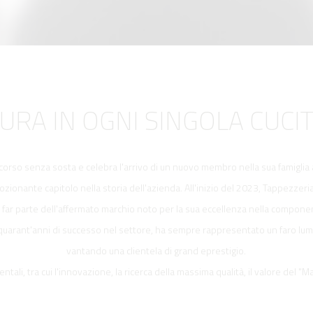
CURA IN OGNI SINGOLA CUCI
orso senza sosta e celebra l'arrivo di un nuovo membro nella sua famiglia 
zionante capitolo nella storia dell'azienda. All'inizio del 2023, Tappezzeria 
ar parte dell'affermato marchio noto per la sua eccellenza nella component
e quarant'anni di successo nel settore, ha sempre rappresentato un faro lu
vantando una clientela di grand eprestigio.
tali, tra cui l'innovazione, la ricerca della massima qualità, il valore del "M