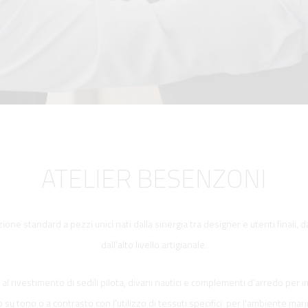
I
TELLONI
BOATS
NE IDRAULICA
NE PLANCETTA
VIMENTAZIONE
FORM
IENTRANTI CON
NE ELETTRICA
 WORKBOATS
OLO
MENTAZIONE
 SYSTEM -
RKBOATS
ATELIER BESENZONI
GNALE
ne standard a pezzi unici nati dalla sinergia tra designer e utenti finali, d
dall'alto livello artigianale.
al rivestimento di sedili pilota, divani nautici e complementi d'arredo per i
D'ACCESSO
 su tono o a contrasto con l'utilizzo di tessuti specifici per l'ambiente mari