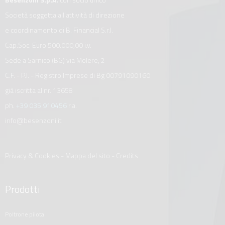
Società soggetta all’attività di direzione
e coordinamento di B. Financial S.r.l.
Cap.Soc. Euro 500.000,00 i.v.
Sede a Sarnico (BG) via Molere, 2
C.F. - P.I. - Registro Imprese di Bg 00791090160
già iscritta al nr. 13658
ph.
+39 035 910456
r.a.
info@besenzoni.it
Privacy & Cookies
-
Mappa del sito
-
Credits
Prodotti
poltrone pilota