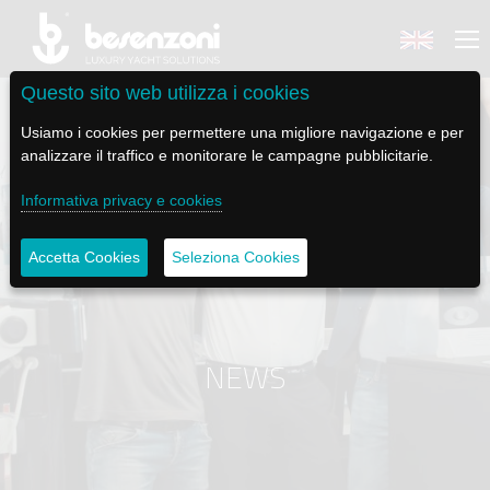
Questo sito web utilizza i cookies
Usiamo i cookies per permettere una migliore navigazione e per
analizzare il traffico e monitorare le campagne pubblicitarie.
Informativa privacy e cookies
BACK
BACK
BACK
BACK
BACK
BESENZONI
PRODOTTI
BE ELECTRIC
NEWS MEDIA
ASSISTENZA
Accetta Cookies
Seleziona Cookies
AZIENDA
POLTRONE PILOTA
LAPASSERELLA
NEWS
TUTORIALS
STORIA
BASI TAVOLO
LASCALA
VIDEO
MANUTENZIONE
NEWS
CODICE ETICO
PASSERELLE
IL SALPA ANCORA
SOCIAL
SOSTENIBILITÀ E CSR
GRU - MOVIMENTAZIONE PLANCETTA - VARO TENDER
ILTENDERLIFT