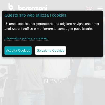
Questo sito web utilizza i cookies
Usiamo i cookies per permettere una migliore navigazione e per
analizzare il traffico e monitorare le campagne pubblicitarie.
Informativa privacy e cookies
BACK
BACK
BACK
BACK
BACK
Accetta Cookies
Seleziona Cookies
BESENZONI
PRODOTTI
BE ELECTRIC
NEWS MEDIA
ASSISTENZA
AZIENDA
POLTRONE PILOTA
LAPASSERELLA
NEWS
TUTORIALS
STORIA
BASI TAVOLO
LASCALA
VIDEO
MANUTENZIONE
NEWS
CODICE ETICO
PASSERELLE
IL SALPA ANCORA
SOCIAL
SOSTENIBILITÀ E CSR
GRU - MOVIMENTAZIONE PLANCETTA - VARO TENDER
ILTENDERLIFT