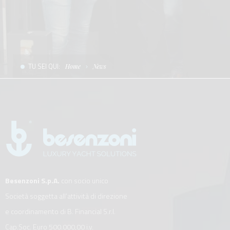
CONDIZIONI DI VENDITA
SCALE
LA TENDA PARASOLE
TERMINI E CONDIZIONI D'USO
UNICA - CUSTOM
SOFT TOP
PRIVACY & COOKIES
PRODOTTI PER BARCHE DA DIFESA E DA LAVORO
TU SEI QUI:
Home
News
CONTATTI
ESSENZE
LAVORA CON NOI
APP SYSTEM
Besenzoni S.p.A.
con socio unico
Società soggetta all’attività di direzione
e coordinamento di B. Financial S.r.l.
Cap.Soc. Euro 500.000,00 i.v.