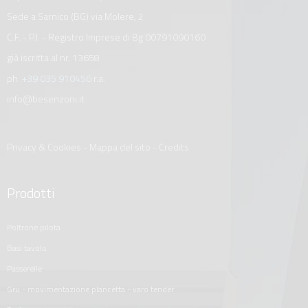
Sede a Sarnico (BG) via Molere, 2
C.F. - P.I. - Registro Imprese di Bg 00791090160
già iscritta al nr. 13658
ph.
+39 035 910456
r.a.
info@besenzoni.it
Privacy & Cookies
-
Mappa del sito
-
Credits
Prodotti
poltrone pilota
basi tavolo
passerelle
gru - movimentazione plancetta - varo tender