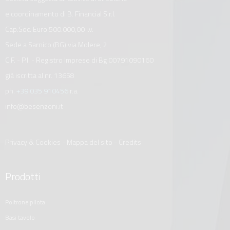
e coordinamento di B. Financial S.r.l.
Cap.Soc. Euro 500.000,00 i.v.
Sede a Sarnico (BG) via Molere, 2
C.F. - P.I. - Registro Imprese di Bg 00791090160
già iscritta al nr. 13658
ph.
+39 035 910456
r.a.
info@besenzoni.it
Privacy & Cookies
-
Mappa del sito
-
Credits
Prodotti
poltrone pilota
basi tavolo