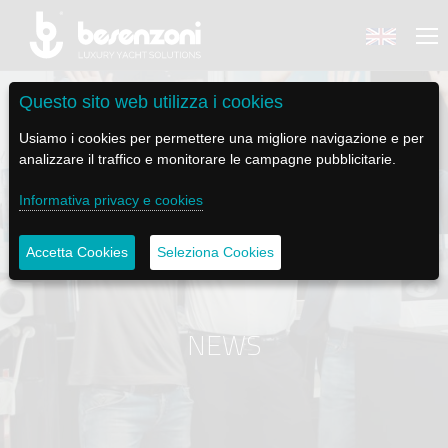
Questo sito web utilizza i cookies
Usiamo i cookies per permettere una migliore navigazione e per
analizzare il traffico e monitorare le campagne pubblicitarie.
BACK
BACK
BACK
BACK
BACK
Informativa privacy e cookies
BESENZONI
PRODOTTI
BE ELECTRIC
NEWS MEDIA
ASSISTENZA
Accetta Cookies
Seleziona Cookies
AZIENDA
POLTRONE PILOTA
LAPASSERELLA
NEWS
TUTORIALS
STORIA
BASI TAVOLO
LASCALA
VIDEO
MANUTENZIONE
NEWS
CODICE ETICO
PASSERELLE
IL SALPA ANCORA
SOCIAL
SOSTENIBILITÀ E CSR
GRU - MOVIMENTAZIONE PLANCETTA - VARO TENDER
ILTENDERLIFT