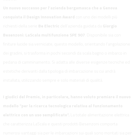
Un nuovo successo per l’azienda bergamasca che a Genova
conquista il Design Innovation Award
con uno dei modelli più
richiesti della serie
Be Electric
dell’azienda guidata da
Giorgio
Besenzoni: LaScala multifunzione SPE 907
. Disponibile sia con
finiture lucide sia verniciate, questo modello, orientando l’angolazione
dei gradini, si trasforma in pochi secondi da scala bagno o imbarco in
pedana di camminamento. Si adatta alle diverse esigenze tecniche ed
estetiche derivanti dalla tipologia di imbarcazione su cui andrà
installata, utilizzando sempre e solo materiali di qualità.
I giudici del Premio, in particolare, hanno voluto premiare il nuovo
modello “per la ricerca tecnologica relativa al funzionamento
elettrico con un uso semplificato”.
La totale alimentazione elettrica
che caratterizza LaScala e questi prodotti Besenzoni comporta
numerosi vantaggi sia per le imbarcazioni sui quali sono montati sia per