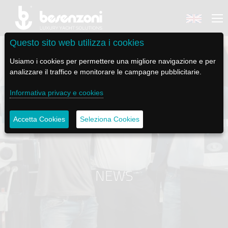
Questo sito web utilizza i cookies
Usiamo i cookies per permettere una migliore navigazione e per
analizzare il traffico e monitorare le campagne pubblicitarie.
Informativa privacy e cookies
BACK
BACK
BACK
BACK
BACK
BESENZONI
PRODOTTI
BE ELECTRIC
NEWS MEDIA
ASSISTENZA
Accetta Cookies
Seleziona Cookies
AZIENDA
POLTRONE PILOTA
LAPASSERELLA
NEWS
TUTORIALS
STORIA
BASI TAVOLO
LASCALA
VIDEO
MANUTENZIONE
NEWS
CODICE ETICO
PASSERELLE
IL SALPA ANCORA
SOCIAL
SOSTENIBILITÀ E CSR
GRU - MOVIMENTAZIONE PLANCETTA - VARO TENDER
ILTENDERLIFT