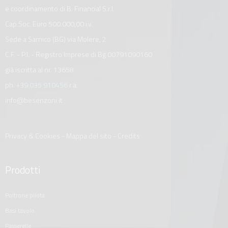
e coordinamento di B. Financial S.r.l.
Cap.Soc. Euro 500.000,00 i.v.
Sede a Sarnico (BG) via Molere, 2
C.F. - P.I. - Registro Imprese di Bg 00791090160
già iscritta al nr. 13658
ph.
+39 035 910456
r.a.
info@besenzoni.it
Privacy & Cookies
-
Mappa del sito
-
Credits
Prodotti
poltrone pilota
basi tavolo
passerelle