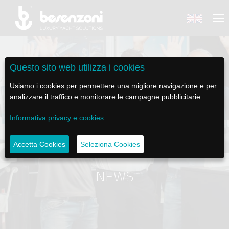
Questo sito web utilizza i cookies
Usiamo i cookies per permettere una migliore navigazione e per
BACK
BACK
BACK
BACK
BACK
analizzare il traffico e monitorare le campagne pubblicitarie.
Informativa privacy e cookies
BESENZONI
PRODOTTI
BE ELECTRIC
NEWS MEDIA
ASSISTENZA
AZIENDA
POLTRONE PILOTA
LAPASSERELLA
NEWS
TUTORIALS
Accetta Cookies
Seleziona Cookies
STORIA
BASI TAVOLO
LASCALA
VIDEO
MANUTENZIONE
NEWS
CODICE ETICO
PASSERELLE
IL SALPA ANCORA
SOCIAL
SOSTENIBILITÀ E CSR
GRU - MOVIMENTAZIONE PLANCETTA - VARO TENDER
ILTENDERLIFT