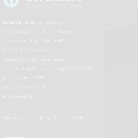
Besenzoni S.p.A.
con socio unico
Società soggetta all’attività di direzione
e coordinamento di B. Financial S.r.l.
Cap.Soc. Euro 500.000,00 i.v.
Sede a Sarnico (BG) via Molere, 2
C.F. - P.I. - Registro Imprese di Bg 00791090160
già iscritta al nr. 13658
ph.
+39 035 910456
r.a.
info@besenzoni.it
Privacy & Cookies
-
Mappa del sito
-
Credits