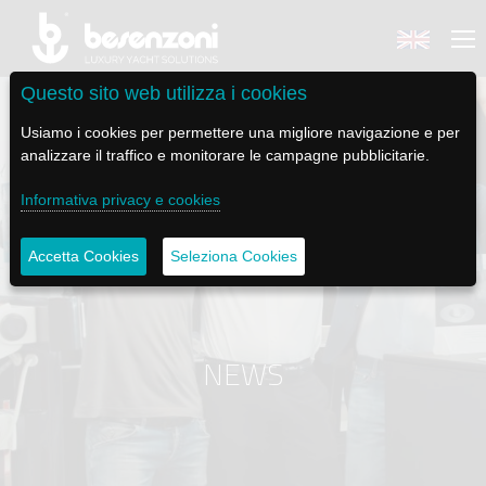
Questo sito web utilizza i cookies
Usiamo i cookies per permettere una migliore navigazione e per
analizzare il traffico e monitorare le campagne pubblicitarie.
BACK
BACK
BACK
BACK
BACK
Informativa privacy e cookies
BESENZONI
PRODOTTI
BE ELECTRIC
NEWS MEDIA
ASSISTENZA
Accetta Cookies
Seleziona Cookies
AZIENDA
POLTRONE PILOTA
LAPASSERELLA
NEWS
TUTORIALS
STORIA
BASI TAVOLO
LASCALA
VIDEO
MANUTENZIONE
NEWS
CODICE ETICO
PASSERELLE
IL SALPA ANCORA
SOCIAL
SOSTENIBILITÀ E CSR
GRU - MOVIMENTAZIONE PLANCETTA - VARO TENDER
ILTENDERLIFT