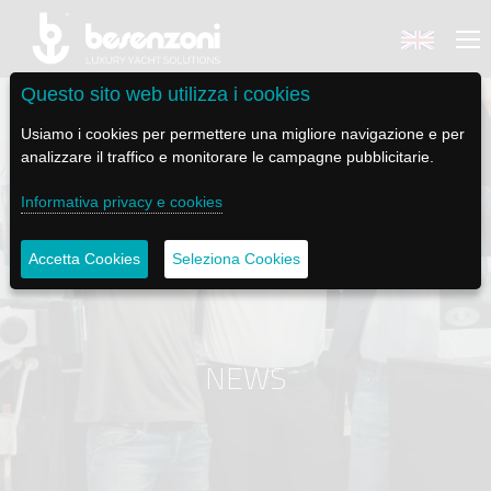
Questo sito web utilizza i cookies
Usiamo i cookies per permettere una migliore navigazione e per
analizzare il traffico e monitorare le campagne pubblicitarie.
Informativa privacy e cookies
BACK
BACK
BACK
BACK
BACK
BESENZONI
PRODOTTI
BE ELECTRIC
NEWS MEDIA
ASSISTENZA
Accetta Cookies
Seleziona Cookies
AZIENDA
POLTRONE PILOTA
LAPASSERELLA
NEWS
TUTORIALS
STORIA
BASI TAVOLO
LASCALA
VIDEO
MANUTENZIONE
NEWS
CODICE ETICO
PASSERELLE
IL SALPA ANCORA
SOCIAL
SOSTENIBILITÀ E CSR
GRU - MOVIMENTAZIONE PLANCETTA - VARO TENDER
ILTENDERLIFT