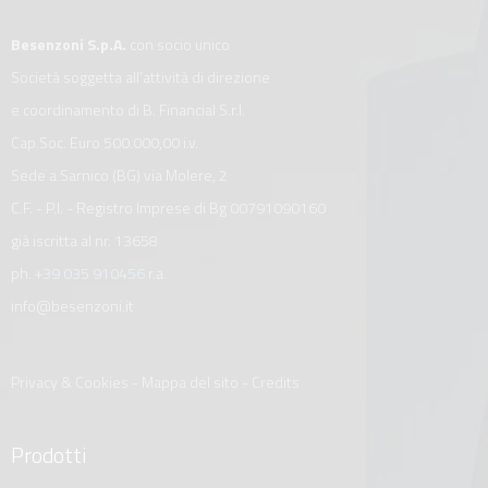
Besenzoni S.p.A.
con socio unico
Società soggetta all’attività di direzione
e coordinamento di B. Financial S.r.l.
Cap.Soc. Euro 500.000,00 i.v.
Sede a Sarnico (BG) via Molere, 2
C.F. - P.I. - Registro Imprese di Bg 00791090160
già iscritta al nr. 13658
ph.
+39 035 910456
r.a.
info@besenzoni.it
Privacy & Cookies
-
Mappa del sito
-
Credits
Prodotti