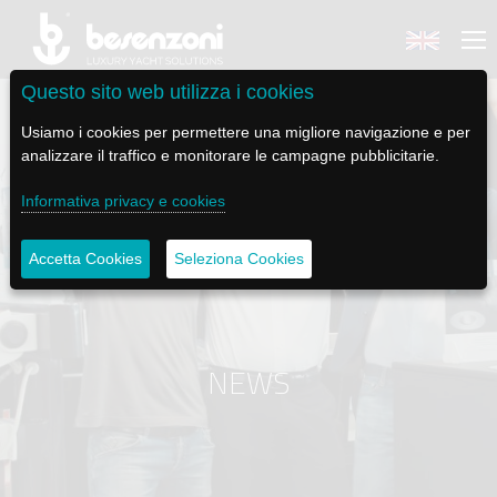
Questo sito web utilizza i cookies
Usiamo i cookies per permettere una migliore navigazione e per
analizzare il traffico e monitorare le campagne pubblicitarie.
Informativa privacy e cookies
BACK
BACK
BACK
BACK
BACK
BESENZONI
PRODOTTI
BE ELECTRIC
NEWS MEDIA
ASSISTENZA
Accetta Cookies
Seleziona Cookies
AZIENDA
POLTRONE PILOTA
LAPASSERELLA
NEWS
TUTORIALS
STORIA
BASI TAVOLO
LASCALA
VIDEO
MANUTENZIONE
NEWS
CODICE ETICO
PASSERELLE
IL SALPA ANCORA
SOCIAL
SOSTENIBILITÀ E CSR
GRU - MOVIMENTAZIONE PLANCETTA - VARO TENDER
ILTENDERLIFT