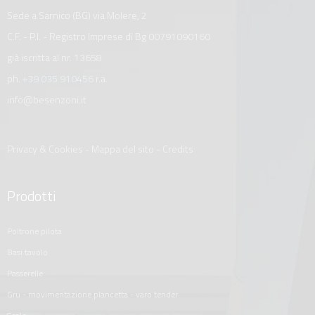
Sede a Sarnico (BG) via Molere, 2
C.F. - P.I. - Registro Imprese di Bg 00791090160
già iscritta al nr. 13658
ph.
+39 035 910456
r.a.
info@besenzoni.it
Privacy & Cookies
-
Mappa del sito
-
Credits
Prodotti
poltrone pilota
basi tavolo
passerelle
gru - movimentazione plancetta - varo tender