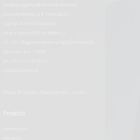
Società soggetta all’attività di direzione
e coordinamento di B. Financial S.r.l.
Cap.Soc. Euro 500.000,00 i.v.
Sede a Sarnico (BG) via Molere, 2
C.F. - P.I. - Registro Imprese di Bg 00791090160
già iscritta al nr. 13658
ph.
+39 035 910456
r.a.
info@besenzoni.it
Privacy & Cookies
-
Mappa del sito
-
Credits
Prodotti
poltrone pilota
basi tavolo