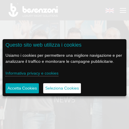
Questo sito web utilizza i cookies
BACK
BACK
BACK
BACK
BACK
Usiamo i cookies per permettere una migliore navigazione e per
analizzare il traffico e monitorare le campagne pubblicitarie.
BESENZONI
PRODOTTI
BE ELECTRIC
NEWS MEDIA
ASSISTENZA
Informativa privacy e cookies
AZIENDA
POLTRONE PILOTA
LAPASSERELLA
NEWS
TUTORIALS
Accetta Cookies
Seleziona Cookies
STORIA
BASI TAVOLO
LASCALA
VIDEO
MANUTENZIONE
NEWS
CODICE ETICO
PASSERELLE
IL SALPA ANCORA
SOCIAL
SOSTENIBILITÀ E CSR
GRU - MOVIMENTAZIONE PLANCETTA - VARO TENDER
ILTENDERLIFT