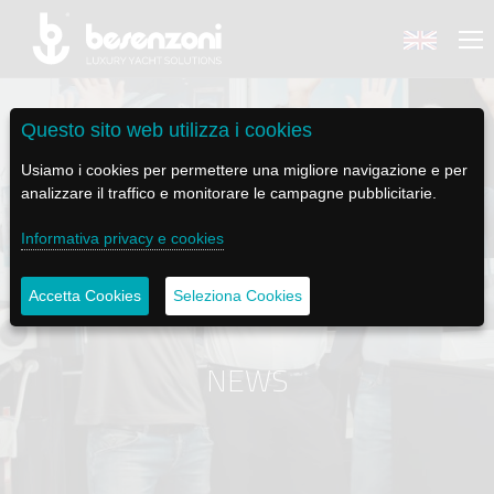
Questo sito web utilizza i cookies
Usiamo i cookies per permettere una migliore navigazione e per
analizzare il traffico e monitorare le campagne pubblicitarie.
BACK
BACK
BACK
BACK
BACK
Informativa privacy e cookies
BESENZONI
PRODOTTI
BE ELECTRIC
NEWS MEDIA
ASSISTENZA
Accetta Cookies
Seleziona Cookies
AZIENDA
POLTRONE PILOTA
LAPASSERELLA
NEWS
TUTORIALS
STORIA
BASI TAVOLO
LASCALA
VIDEO
MANUTENZIONE
NEWS
CODICE ETICO
PASSERELLE
IL SALPA ANCORA
SOCIAL
SOSTENIBILITÀ E CSR
GRU - MOVIMENTAZIONE PLANCETTA - VARO TENDER
ILTENDERLIFT