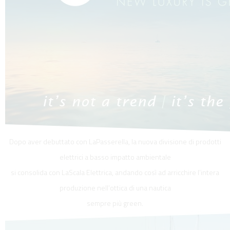
Dopo aver debuttato con LaPasserella, la nuova divisione di prodotti
elettrici a basso impatto ambientale
si consolida con LaScala Elettrica, andando così ad arricchire l’intera
produzione nell’ottica di una nautica
sempre più green.