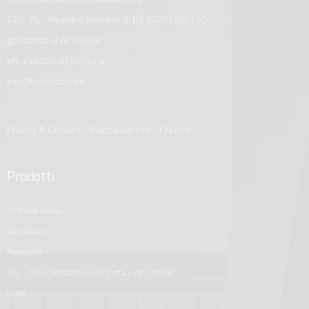
C.F. - P.I. - Registro Imprese di Bg 00791090160
già iscritta al nr. 13658
ph.
+39 035 910456
r.a.
info@besenzoni.it
Privacy & Cookies
-
Mappa del sito
-
Credits
Prodotti
poltrone pilota
basi tavolo
passerelle
gru - movimentazione plancetta - varo tender
scale