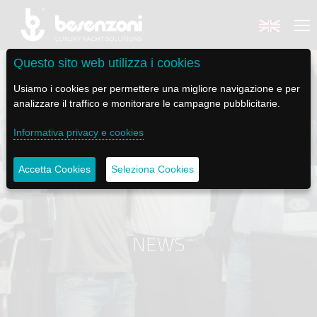
Questo sito web utilizza i cookies
Usiamo i cookies per permettere una migliore navigazione e per
analizzare il traffico e monitorare le campagne pubblicitarie.
BACK
BACK
BACK
BACK
BACK
Informativa privacy e cookies
BESENZONI
PRODOTTI
BE ELECTRIC
NEWS MEDIA
ASSISTENZA
Accetta Cookies
Seleziona Cookies
AZIENDA
POLTRONE PILOTA
LAPASSERELLA
NEWS
TUTORIALS
STORIA
BASI TAVOLO
LASCALA
VIDEO
MANUTENZIONE
NEWS
CODICE ETICO
PASSERELLE
IL SALPA ANCORA
SOCIAL
SOSTENIBILITÀ E CSR
GRU - MOVIMENTAZIONE PLANCETTA - VARO TENDER
ILTENDERLIFT