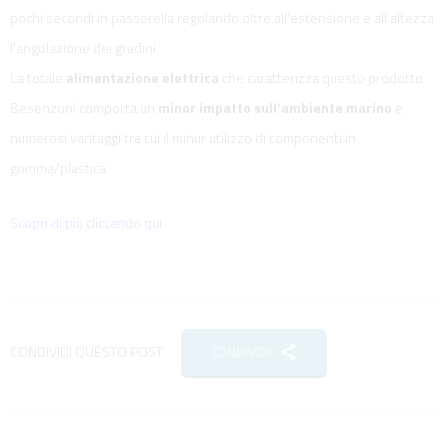
pochi secondi in passerella regolando oltre all’estensione e all’altezza
l’angolazione dei gradini.
La totale
alimentazione elettrica
che caratterizza questo prodotto
Besenzoni comporta un
minor impatto sull’ambiente marino
e
numerosi vantaggi tra cui il minur utilizzo di componenti in
gomma/plastica.
Scopri di più cliccando qui
CONDIVIDI QUESTO POST
CONDIVIDI