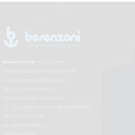
Besenzoni S.p.A.
con socio unico
Società soggetta all’attività di direzione
e coordinamento di B. Financial S.r.l.
Cap.Soc. Euro 500.000,00 i.v.
Sede a Sarnico (BG) via Molere, 2
C.F. - P.I. - Registro Imprese di Bg 00791090160
già iscritta al nr. 13658
ph.
+39 035 910456
r.a.
info@besenzoni.it