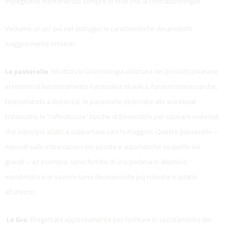
impegnativi mantenendo sempre lo stile che la contraddistingue.
Vediamo un po’ più nel dettaglio le caratteristiche dei prodotti
maggiormente richiesti.
Le passerelle
Sfruttando la tecnologia utilizzata nei prodotti pleasure
in termini di funzionamento (centralina idraulica, funzioni telescopiche,
telecomando a distanza), le passerelle destinate alle workboat
tralasciano le “raffinatezze” tipiche di Besenzoni per sposare materiali
che siano più adatti a sopportare carichi maggiori. Queste passerelle –
manuali sulle imbarcazioni più piccole e automatiche su quelle più
grandi – ad esempio, sono fornite di una pedana in alluminio
mandorlato e le sezioni sono decisamente più robuste e adatte
all’utilizzo.
Le Gru
Progettate appositamente per facilitare lo spostamento dei