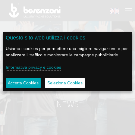
Questo sito web utilizza i cookies
Usiamo i cookies per permettere una migliore navigazione e per
analizzare il traffico e monitorare le campagne pubblicitarie.
BACK
BACK
BACK
BACK
BACK
Informativa privacy e cookies
BESENZONI
PRODOTTI
BE ELECTRIC
NEWS MEDIA
ASSISTENZA
Accetta Cookies
Seleziona Cookies
AZIENDA
POLTRONE PILOTA
LAPASSERELLA
NEWS
TUTORIALS
STORIA
BASI TAVOLO
LASCALA
VIDEO
MANUTENZIONE
NEWS
CODICE ETICO
PASSERELLE
IL SALPA ANCORA
SOCIAL
SOSTENIBILITÀ E CSR
GRU - MOVIMENTAZIONE PLANCETTA - VARO TENDER
ILTENDERLIFT