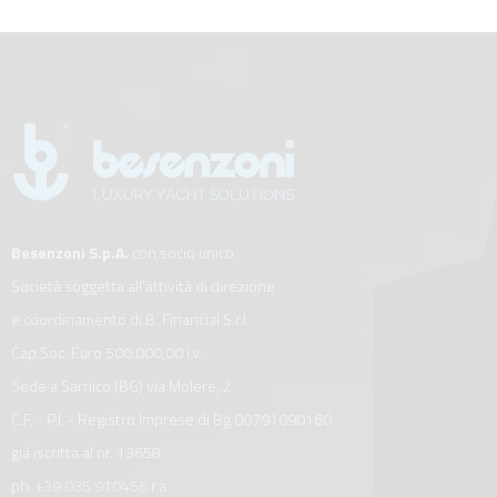
Besenzoni S.p.A.
con socio unico
Società soggetta all’attività di direzione
e coordinamento di B. Financial S.r.l.
Cap.Soc. Euro 500.000,00 i.v.
Sede a Sarnico (BG) via Molere, 2
C.F. - P.I. - Registro Imprese di Bg 00791090160
già iscritta al nr. 13658
ph.
+39 035 910456
r.a.