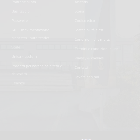
poltrone pilota
azienda
basi tavolo
storia
passerelle
codice etico
gru - movimentazione
sostenibilità e csr
plancetta - varo tender
condizioni di vendita
scale
termini e condizioni d'uso
unica - custom
privacy & cookies
prodotti per barche da difesa e
contatti
da lavoro
lavora con noi
essenze