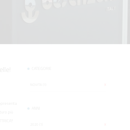
lle!
CATEGORIE
NOVITA (1)
X
appresenta
ANNI
turo più
TRICA!!
2020 (1)
X