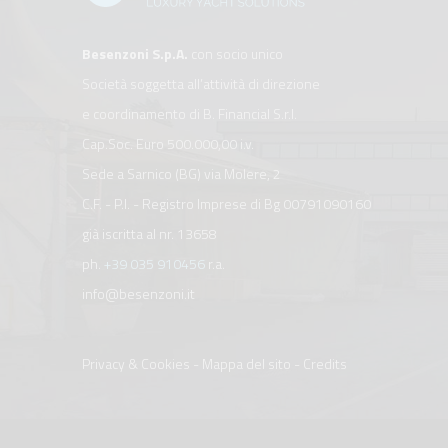
Besenzoni S.p.A.
con socio unico
Società soggetta all’attività di direzione
e coordinamento di B. Financial S.r.l.
Cap.Soc. Euro 500.000,00 i.v.
Sede a Sarnico (BG) via Molere, 2
C.F. - P.I. - Registro Imprese di Bg 00791090160
già iscritta al nr. 13658
ph.
+39 035 910456
r.a.
info@besenzoni.it
Privacy & Cookies
-
Mappa del sito
-
Credits