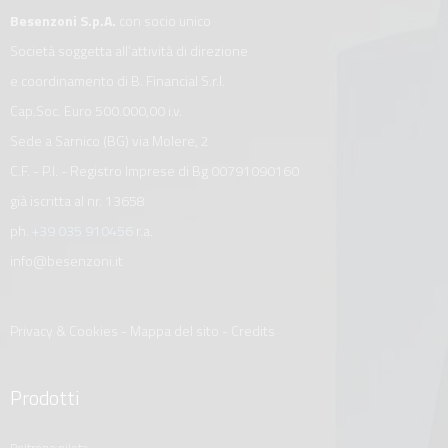
Besenzoni S.p.A.
con socio unico
Società soggetta all’attività di direzione
e coordinamento di B. Financial S.r.l.
Cap.Soc. Euro 500.000,00 i.v.
Sede a Sarnico (BG) via Molere, 2
C.F. - P.I. - Registro Imprese di Bg 00791090160
già iscritta al nr. 13658
ph.
+39 035 910456
r.a.
info@besenzoni.it
Privacy & Cookies
-
Mappa del sito
-
Credits
Prodotti
poltrone pilota