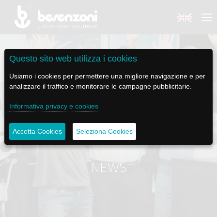
Questo sito web utilizza i cookies
Usiamo i cookies per permettere una migliore navigazione e per
analizzare il traffico e monitorare le campagne pubblicitarie.
BACK
BACK
BACK
BACK
BACK
Informativa privacy e cookies
BESENZONI
PRODOTTI
BE ELECTRIC
NEWS MEDIA
ASSISTENZA
Accetta Cookies
Seleziona Cookies
AZIENDA
POLTRONE PILOTA
LAPASSERELLA
NEWS
TUTORIALS
STORIA
BASI TAVOLO
LASCALA
VIDEO
MANUTENZIONE
NEWS
CODICE ETICO
PASSERELLE
IL SALPA ANCORA
SOCIAL
SOSTENIBILITÀ E CSR
GRU - MOVIMENTAZIONE PLANCETTA - VARO TENDER
ILTENDERLIFT