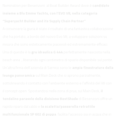
Nomination per Besenzoni al Boat Builder Award dove è
candidato
insieme a Blu Emme Yachts, con l’EVO V8, nella categoria
“Superyacht Builder and its Supply Chain Partner”
A convincere la giuria è stato il risultato di una fantastica collaborazione
che ha portato, a bordo del nuovo Evo V8, a sviluppare soluzioni su
misura che sono esteticamente piacevoli ed estremamente efficaci.
Una di queste è la
gru idraulica G 444
perfettamente nascosta nella
beach area , liberando ogni centimetro di spazio disponibile sul ponte.
Un’altra firma dell’azienda di Sarnico sono le
ampie finestrature della
lounge panoramica
sul Main Deck che si aprono parzialmente,
sottolineando il contatto con l'ambiente esterno e l'affinità del V8 con
il concept open. Spostandosi nella zona di prua, sul Main Deck,
il
tendalino parasole della divisione BestShade
di Besenzoni offre un
rapido riparo dal caldo e
la scaletta/passerella retrattile
multifunzionale SP 602 di poppa
facilita l'accesso sia in acqua che in