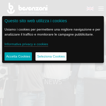
Questo sito web utilizza i cookies
Usiamo i cookies per permettere una migliore navigazione e per
analizzare il traffico e monitorare le campagne pubblicitarie.
BACK
BACK
BACK
BACK
BACK
Informativa privacy e cookies
BESENZONI
PRODOTTI
BE ELECTRIC
NEWS MEDIA
ASSISTENZA
Accetta Cookies
Seleziona Cookies
AZIENDA
POLTRONE PILOTA
LAPASSERELLA
NEWS
TUTORIALS
STORIA
BASI TAVOLO
LASCALA
VIDEO
MANUTENZIONE
NEWS
CODICE ETICO
PASSERELLE
IL SALPA ANCORA
SOCIAL
SOSTENIBILITÀ E CSR
GRU - MOVIMENTAZIONE PLANCETTA - VARO TENDER
ILTENDERLIFT