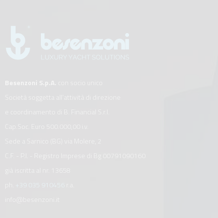
Besenzoni S.p.A.
con socio unico
Società soggetta all’attività di direzione
e coordinamento di B. Financial S.r.l.
Cap.Soc. Euro 500.000,00 i.v.
Sede a Sarnico (BG) via Molere, 2
C.F. - P.I. - Registro Imprese di Bg 00791090160
già iscritta al nr. 13658
ph.
+39 035 910456
r.a.
info@besenzoni.it