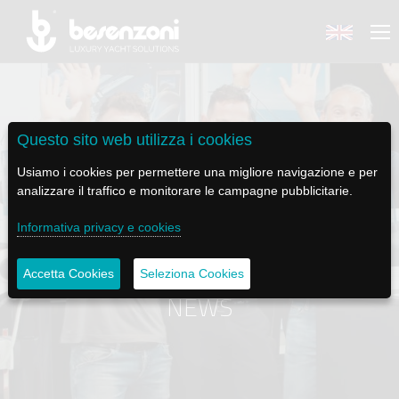
Questo sito web utilizza i cookies
BACK
BACK
BACK
BACK
BACK
Usiamo i cookies per permettere una migliore navigazione e per
analizzare il traffico e monitorare le campagne pubblicitarie.
BESENZONI
PRODOTTI
BE ELECTRIC
NEWS MEDIA
ASSISTENZA
Informativa privacy e cookies
AZIENDA
POLTRONE PILOTA
LAPASSERELLA
NEWS
TUTORIALS
Accetta Cookies
Seleziona Cookies
STORIA
BASI TAVOLO
LASCALA
VIDEO
MANUTENZIONE
NEWS
CODICE ETICO
PASSERELLE
IL SALPA ANCORA
SOCIAL
SOSTENIBILITÀ E CSR
GRU - MOVIMENTAZIONE PLANCETTA - VARO TENDER
ILTENDERLIFT