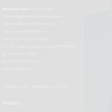
Besenzoni S.p.A.
con socio unico
Società soggetta all’attività di direzione
e coordinamento di B. Financial S.r.l.
Cap.Soc. Euro 500.000,00 i.v.
Sede a Sarnico (BG) via Molere, 2
C.F. - P.I. - Registro Imprese di Bg 00791090160
già iscritta al nr. 13658
ph.
+39 035 910456
r.a.
info@besenzoni.it
Privacy & Cookies
-
Mappa del sito
-
Credits
Prodotti