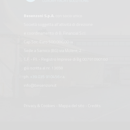
Besenzoni S.p.A.
con socio unico
Società soggetta all’attività di direzione
e coordinamento di B. Financial S.r.l.
Cap.Soc. Euro 500.000,00 i.v.
Sede a Sarnico (BG) via Molere, 2
C.F. - P.I. - Registro Imprese di Bg 00791090160
già iscritta al nr. 13658
ph.
+39 035 910456
r.a.
info@besenzoni.it
Privacy & Cookies
-
Mappa del sito
-
Credits