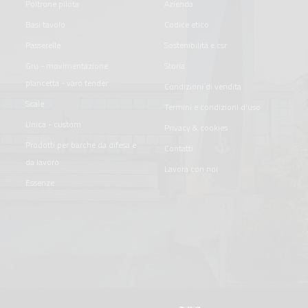
poltrone pilota
azienda
basi tavolo
codice etico
passerelle
sostenibilità e csr
gru - movimentazione
storia
plancetta - varo tender
condizioni di vendita
scale
termini e condizioni d'uso
unica - custom
privacy & cookies
prodotti per barche da difesa e
contatti
da lavoro
lavora con noi
essenze