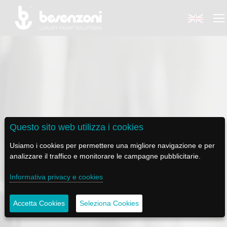
BACK
BACK
BACK
BACK
BACK
BESENZONI
PRODOTTI
BE ELECTRIC
NEWS MEDIA
ASSISTENZA
Questo sito web utilizza i cookies
AZIENDA
POLTRONE PILOTA
LAPASSERELLA
NEWS
TUTORIALS
Usiamo i cookies per permettere una migliore navigazione e per
analizzare il traffico e monitorare le campagne pubblicitarie.
STORIA
BASI TAVOLO
LASCALA
VIDEO
MANUTENZIONE
PRODOTTI
Informativa privacy e cookies
CODICE ETICO
PASSERELLE
IL SALPA ANCORA
SOCIAL
Accetta Cookies
Seleziona Cookies
SOSTENIBILITÀ E CSR
GRU - MOVIMENTAZIONE PLANCETTA - VARO TENDER
ILTENDERLIFT