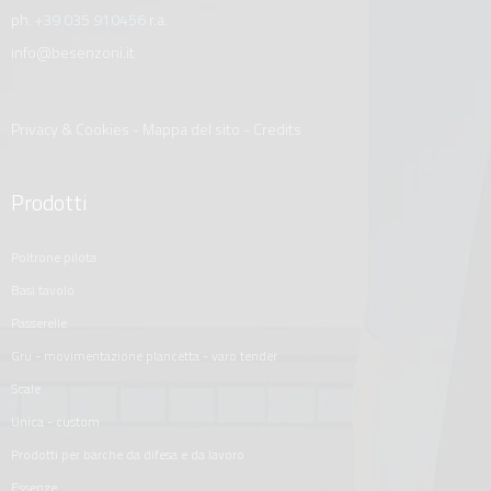
ph.
+39 035 910456
r.a.
info@besenzoni.it
Privacy & Cookies
-
Mappa del sito
-
Credits
Prodotti
poltrone pilota
basi tavolo
passerelle
gru - movimentazione plancetta - varo tender
scale
unica - custom
prodotti per barche da difesa e da lavoro
essenze