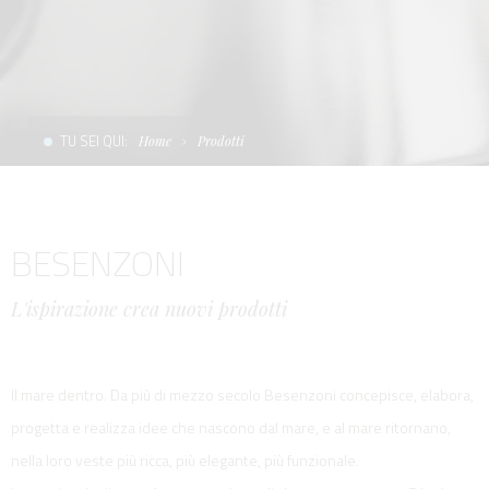
CONDIZIONI DI VENDITA
SCALE
LA TENDA PARASOLE
TERMINI E CONDIZIONI D'USO
UNICA - CUSTOM
SOFT TOP
PRIVACY & COOKIES
PRODOTTI PER BARCHE DA DIFESA E DA LAVORO
TU SEI QUI:
Home
Prodotti
CONTATTI
ESSENZE
LAVORA CON NOI
APP SYSTEM
BESENZONI
L'ispirazione crea nuovi prodotti
Il mare dentro. Da più di mezzo secolo Besenzoni concepisce, elabora,
progetta e realizza idee che nascono dal mare, e al mare ritornano,
nella loro veste più ricca, più elegante, più funzionale.