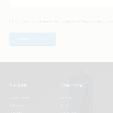
Acconsento il trattamento dei dati personali
(
leggi informativa pr
INVIA MESSAGGIO
Prodotti
Besenzoni
poltrone pilota
azienda
basi tavolo
storia
passerelle
codice etico