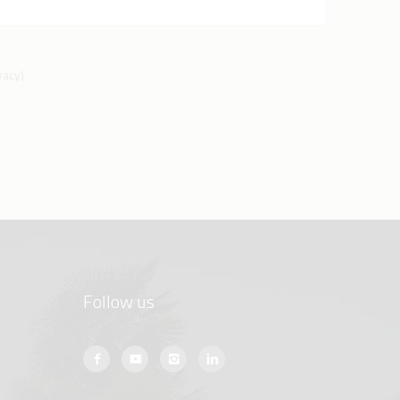
ivacy
)
Follow us