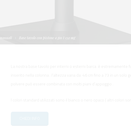
I
TELLONI
BOATS
NE IDRAULICA
NE PLANCETTA
VIMENTAZIONE
FORM
IENTRANTI CON
NE ELETTRICA
 WORKBOATS
OLO
 manuali
Base tavolo con pistone a gas t 132 mg
MENTAZIONE
 SYSTEM -
RKBOATS
La nostra base tavolo per interni o esterni barca è estremamente fu
inserito nella colonna : l'altezza varia da 46 cm fino a 73 in un solo 
polvere può essere combinata con molti piani d'appoggio .
GNALE
I colori standard utilizzati sono il bianco o nero opaco ( altri colori 
CHIEDI INFO
D'ACCESSO