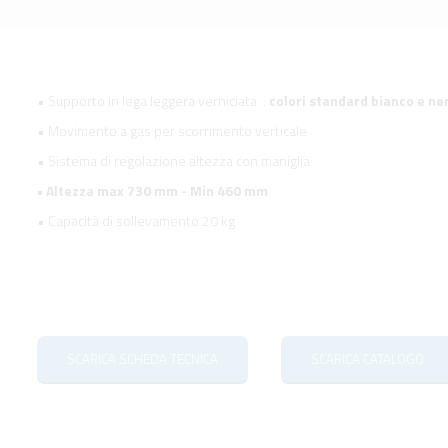
• Supporto in lega leggera verniciata :
colori standard bianco e ne
• Movimento a gas per scorrimento verticale
• Sistema di regolazione altezza con maniglia
• Altezza max 730 mm - Min 460 mm
• Capacità di sollevamento 20 kg
SCARICA SCHEDA TECNICA
SCARICA CATALOGO