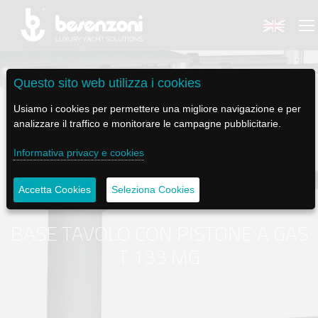
Questo sito web utilizza i cookies
Usiamo i cookies per permettere una migliore navigazione e per
analizzare il traffico e monitorare le campagne pubblicitarie.
BACK
BACK
BACK
BACK
BACK
Informativa privacy e cookies
BESENZONI
PRODOTTI
BE ELECTRIC
NEWS MEDIA
ASSISTENZA
Accetta Cookies
Seleziona Cookies
AZIENDA
POLTRONE PILOTA
LAPASSERELLA
NEWS
TUTORIALS
BASE TAVOLO CON PISTONE A GAS
STORIA
BASI TAVOLO
LASCALA
VIDEO
MANUTENZIONE
T 133 MG
CODICE ETICO
PASSERELLE
IL SALPA ANCORA
SOCIAL
SOSTENIBILITÀ E CSR
GRU - MOVIMENTAZIONE PLANCETTA - VARO TENDER
ILTENDERLIFT