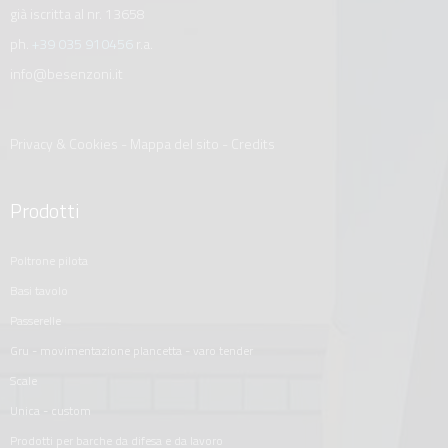
già iscritta al nr. 13658
ph.
+39 035 910456
r.a.
info@besenzoni.it
Privacy & Cookies
-
Mappa del sito
-
Credits
Prodotti
poltrone pilota
basi tavolo
passerelle
gru - movimentazione plancetta - varo tender
scale
unica - custom
prodotti per barche da difesa e da lavoro