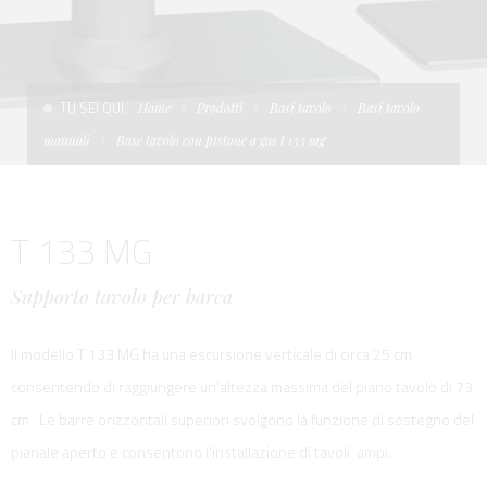
CONDIZIONI DI VENDITA
SCALE
LA TENDA PARASOLE
TERMINI E CONDIZIONI D'USO
UNICA - CUSTOM
SOFT TOP
TU SEI QUI:
Home
Prodotti
Basi tavolo
Basi tavolo
PRIVACY & COOKIES
PRODOTTI PER BARCHE DA DIFESA E DA LAVORO
manuali
Base tavolo con pistone a gas t 133 mg
CONTATTI
ESSENZE
T 133 MG
LAVORA CON NOI
APP SYSTEM
Supporto tavolo per barca
Il modello T 133 MG ha una escursione verticale di circa 25 cm
consentendo di raggiungere un'altezza massima del piano tavolo di 73
cm . Le barre orizzontali superiori svolgono la funzione di sostegno del
pianale aperto e consentono l'installazione di tavoli ampi.