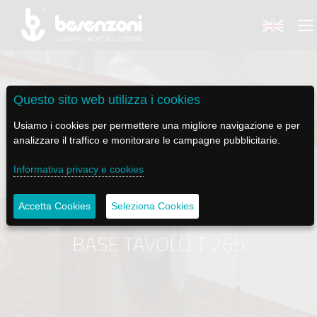
Questo sito web utilizza i cookies
Usiamo i cookies per permettere una migliore navigazione e per
BACK
BACK
BACK
BACK
BACK
analizzare il traffico e monitorare le campagne pubblicitarie.
BESENZONI
PRODOTTI
BE ELECTRIC
NEWS MEDIA
ASSISTENZA
Informativa privacy e cookies
AZIENDA
POLTRONE PILOTA
LAPASSERELLA
NEWS
TUTORIALS
Accetta Cookies
Seleziona Cookies
STORIA
BASI TAVOLO
LASCALA
VIDEO
MANUTENZIONE
BASE TAVOLO T 265
CODICE ETICO
PASSERELLE
IL SALPA ANCORA
SOCIAL
SOSTENIBILITÀ E CSR
GRU - MOVIMENTAZIONE PLANCETTA - VARO TENDER
ILTENDERLIFT