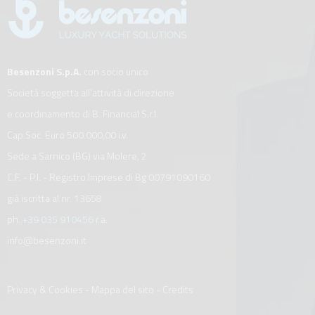
Besenzoni S.p.A.
con socio unico
Società soggetta all’attività di direzione
e coordinamento di B. Financial S.r.l.
Cap.Soc. Euro 500.000,00 i.v.
Sede a Sarnico (BG) via Molere, 2
C.F. - P.I. - Registro Imprese di Bg 00791090160
già iscritta al nr. 13658
ph.
+39 035 910456
r.a.
info@besenzoni.it
Privacy & Cookies
-
Mappa del sito
-
Credits