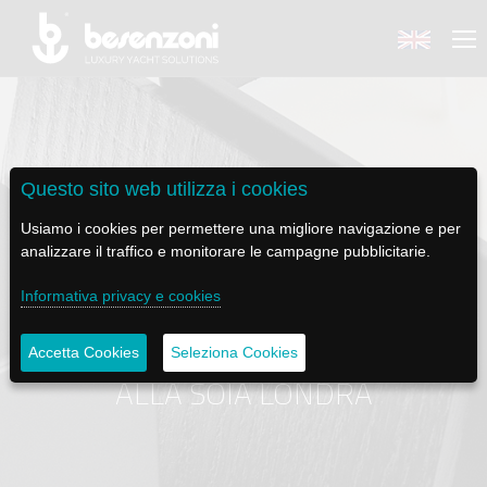
Questo sito web utilizza i cookies
BACK
BACK
BACK
BACK
BACK
Usiamo i cookies per permettere una migliore navigazione e per
analizzare il traffico e monitorare le campagne pubblicitarie.
BESENZONI
PRODOTTI
BE ELECTRIC
NEWS MEDIA
ASSISTENZA
Informativa privacy e cookies
AZIENDA
POLTRONE PILOTA
LAPASSERELLA
NEWS
TUTORIALS
ESSENZE - CANDELA PROFUMATA
Accetta Cookies
Seleziona Cookies
STORIA
BASI TAVOLO
LASCALA
VIDEO
MANUTENZIONE
ALLA SOIA LONDRA
CODICE ETICO
PASSERELLE
IL SALPA ANCORA
SOCIAL
SOSTENIBILITÀ E CSR
GRU - MOVIMENTAZIONE PLANCETTA - VARO TENDER
ILTENDERLIFT