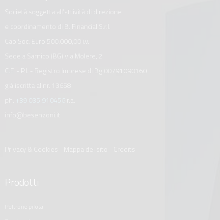
Società soggetta all’attività di direzione
e coordinamento di B. Financial S.r.l.
Cap.Soc. Euro 500.000,00 i.v.
Sede a Sarnico (BG) via Molere, 2
C.F. - P.I. - Registro Imprese di Bg 00791090160
già iscritta al nr. 13658
ph.
+39 035 910456
r.a.
info@besenzoni.it
Privacy & Cookies
-
Mappa del sito
-
Credits
Prodotti
poltrone pilota