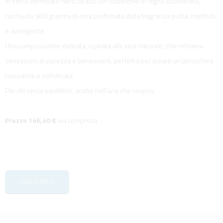
in vetro verniciato nero opaco con coperchio in legno coordinato,
racchiude 900 grammi di cera profumata dalla fragranza pulita, morbida
e avvolgente.
Una composizione delicata, ispirata alla soia naturale, che richiama
sensazioni di purezza e benessere, perfetta per creare un’atmosfera
rilassante e sofisticata.
Per chi cerca equilibrio, anche nell’aria che respira.
Prezzo 146,40 €
iva compresa
CHIEDI INFO