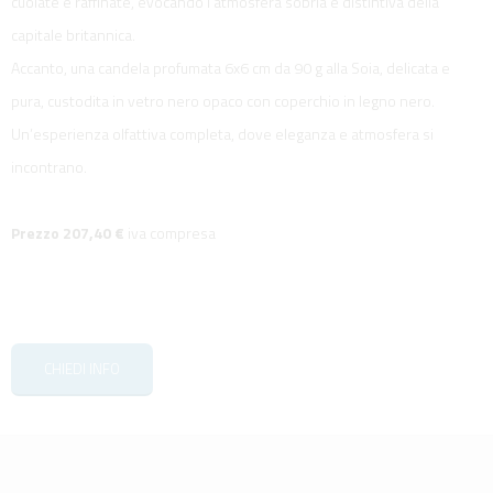
cuoiate e raffinate, evocando l’atmosfera sobria e distintiva della
capitale britannica.
Accanto, una candela profumata 6x6 cm da 90 g alla Soia, delicata e
pura, custodita in vetro nero opaco con coperchio in legno nero.
Un’esperienza olfattiva completa, dove eleganza e atmosfera si
incontrano.
Prezzo 207,40 €
iva compresa
CHIEDI INFO