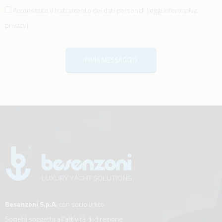
Acconsento il trattamento dei dati personali
(
leggi informativa
privacy
)
INVIA MESSAGGIO
Besenzoni S.p.A.
con socio unico
Società soggetta all’attività di direzione