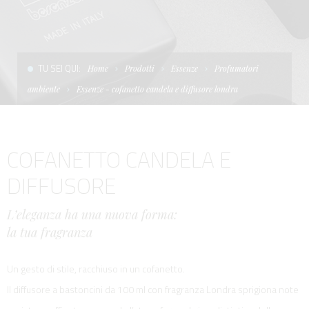
CONDIZIONI DI VENDITA
SCALE
LA TENDA PARASOLE
TERMINI E CONDIZIONI D'USO
UNICA - CUSTOM
SOFT TOP
TU SEI QUI:
Home
Prodotti
Essenze
Profumatori
PRIVACY & COOKIES
PRODOTTI PER BARCHE DA DIFESA E DA LAVORO
ambiente
Essenze - cofanetto candela e diffusore londra
CONTATTI
ESSENZE
COFANETTO CANDELA E
LAVORA CON NOI
APP SYSTEM
DIFFUSORE
L’eleganza ha una nuova forma:
la tua fragranza
Un gesto di stile, racchiuso in un cofanetto.
Il diffusore a bastoncini da 100 ml con fragranza Londra sprigiona note