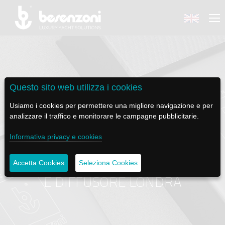
Questo sito web utilizza i cookies
BACK
BACK
BACK
BACK
BACK
Usiamo i cookies per permettere una migliore navigazione e per
analizzare il traffico e monitorare le campagne pubblicitarie.
BESENZONI
PRODOTTI
BE ELECTRIC
NEWS MEDIA
ASSISTENZA
Informativa privacy e cookies
AZIENDA
POLTRONE PILOTA
LAPASSERELLA
NEWS
TUTORIALS
ESSENZE - COFANETTO CANDELA
Accetta Cookies
Seleziona Cookies
STORIA
BASI TAVOLO
LASCALA
VIDEO
MANUTENZIONE
E DIFFUSORE LONDRA
CODICE ETICO
PASSERELLE
IL SALPA ANCORA
SOCIAL
SOSTENIBILITÀ E CSR
GRU - MOVIMENTAZIONE PLANCETTA - VARO TENDER
ILTENDERLIFT