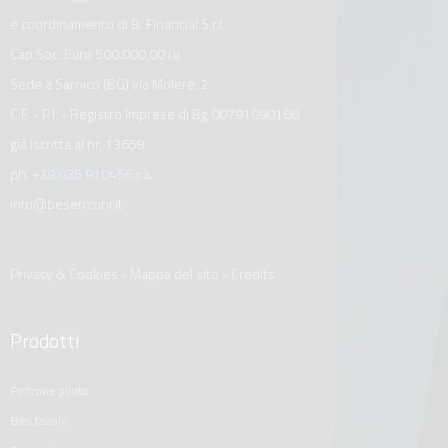
e coordinamento di B. Financial S.r.l.
Cap.Soc. Euro 500.000,00 i.v.
Sede a Sarnico (BG) via Molere, 2
C.F. - P.I. - Registro Imprese di Bg 00791090160
già iscritta al nr. 13658
ph.
+39 035 910456
r.a.
info@besenzoni.it
Privacy & Cookies
-
Mappa del sito
-
Credits
Prodotti
poltrone pilota
basi tavolo