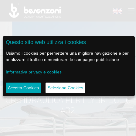
Questo sito web utilizza i cookies
Usiamo i cookies per permettere una migliore navigazione e per
BACK
BACK
BACK
BACK
BACK
analizzare il traffico e monitorare le campagne pubblicitarie.
BESENZONI
PRODOTTI
BE ELECTRIC
NEWS MEDIA
ASSISTENZA
Informativa privacy e cookies
AZIENDA
POLTRONE PILOTA
LAPASSERELLA
NEWS
TUTORIALS
Accetta Cookies
Seleziona Cookies
GRU IDRAULICA PER FLYBRIDGE G
STORIA
BASI TAVOLO
LASCALA
VIDEO
MANUTENZIONE
432
CODICE ETICO
PASSERELLE
IL SALPA ANCORA
SOCIAL
SOSTENIBILITÀ E CSR
GRU - MOVIMENTAZIONE PLANCETTA - VARO TENDER
ILTENDERLIFT