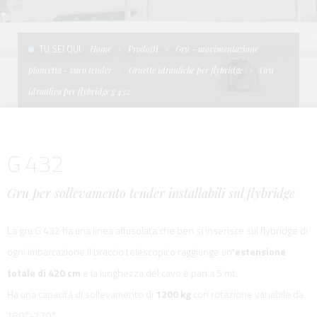
CONDIZIONI DI VENDITA
SCALE
LA TENDA PARASOLE
TU SEI QUI:
Home
Prodotti
Gru - movimentazione
TERMINI E CONDIZIONI D'USO
UNICA - CUSTOM
SOFT TOP
plancetta - varo tender
Gruette idrauliche per flybridge
Gru
PRIVACY & COOKIES
PRODOTTI PER BARCHE DA DIFESA E DA LAVORO
idraulica per flybridge g 432
CONTATTI
ESSENZE
G 432
LAVORA CON NOI
APP SYSTEM
Gru per sollevamento tender installabili sul flybridge
La gru G 432 ha una linea affusolata che ben si inserisce sul flybridge di
ogni imbarcazione.Il braccio telescopico raggiunge un
'estensione
totale di 420 cm
e la lunghezza del cavo è pari a 5 mt.
Ha una capacità di sollevamento di
1200 kg
con rotazione variabile da
180°-270°.