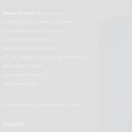
Besenzoni S.p.A.
con socio unico
Società soggetta all’attività di direzione
e coordinamento di B. Financial S.r.l.
Cap.Soc. Euro 500.000,00 i.v.
Sede a Sarnico (BG) via Molere, 2
C.F. - P.I. - Registro Imprese di Bg 00791090160
già iscritta al nr. 13658
ph.
+39 035 910456
r.a.
info@besenzoni.it
Privacy & Cookies
-
Mappa del sito
-
Credits
Prodotti