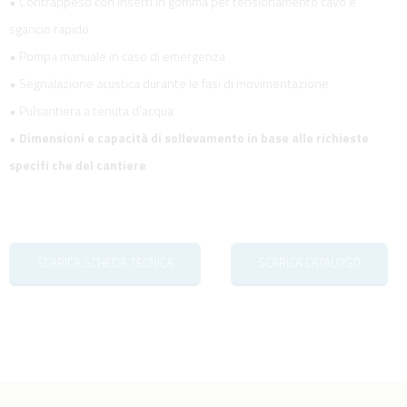
• Contrappeso con inserti in gomma per tensionamento cavo e
sgancio rapido
• Pompa manuale in caso di emergenza
• Segnalazione acustica durante le fasi di movimentazione
• Pulsantiera a tenuta d'acqua
•
Dimensioni e capacità di sollevamento in base alle richieste
specifi che del cantiere
SCARICA SCHEDA TECNICA
SCARICA CATALOGO