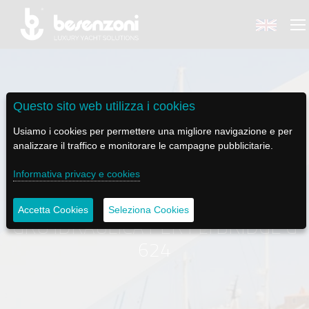
Questo sito web utilizza i cookies
BACK
BACK
BACK
BACK
BACK
Usiamo i cookies per permettere una migliore navigazione e per
analizzare il traffico e monitorare le campagne pubblicitarie.
BESENZONI
PRODOTTI
BE ELECTRIC
NEWS MEDIA
ASSISTENZA
Informativa privacy e cookies
AZIENDA
POLTRONE PILOTA
LAPASSERELLA
NEWS
TUTORIALS
Accetta Cookies
Seleziona Cookies
GRU IDRAULICA PER FLYBRIDGE G
STORIA
BASI TAVOLO
LASCALA
VIDEO
MANUTENZIONE
624
CODICE ETICO
PASSERELLE
IL SALPA ANCORA
SOCIAL
SOSTENIBILITÀ E CSR
GRU - MOVIMENTAZIONE PLANCETTA - VARO TENDER
ILTENDERLIFT