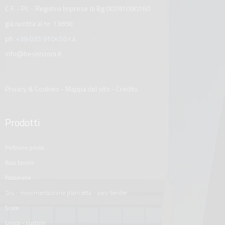
C.F. - P.I. - Registro Imprese di Bg 00791090160
già iscritta al nr. 13658
ph.
+39 035 910456
r.a.
info@besenzoni.it
Privacy & Cookies
-
Mappa del sito
-
Credits
Prodotti
poltrone pilota
basi tavolo
passerelle
gru - movimentazione plancetta - varo tender
scale
unica - custom