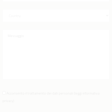
Acconsento il trattamento dei dati personali
(
leggi informativa
privacy
)