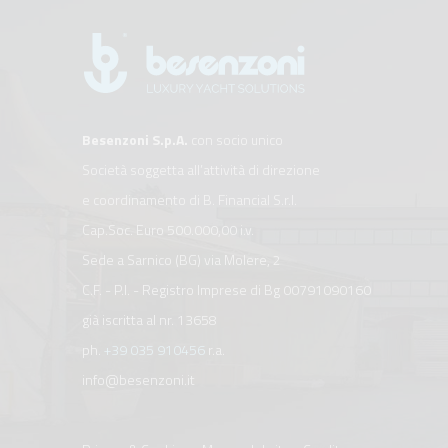
Besenzoni S.p.A.
con socio unico
Società soggetta all’attività di direzione
e coordinamento di B. Financial S.r.l.
Cap.Soc. Euro 500.000,00 i.v.
Sede a Sarnico (BG) via Molere, 2
C.F. - P.I. - Registro Imprese di Bg 00791090160
già iscritta al nr. 13658
ph.
+39 035 910456
r.a.
info@besenzoni.it