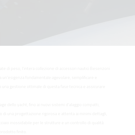
ate di peso, l’intera collezione di accessori nautici Besenzoni
re a un’esigenza fondamentale:agevolare, semplificare e
o una gestione ottimale di questa fase tecnica e assicurare
arage dello yacht, fino ai nuovi sistemi d’alaggio compatti,
ato di una progettazione rigorosa e attenta ai minimi dettagli,
iaio inossidabile per le strutture e un controllo di qualità
prodotto finito.