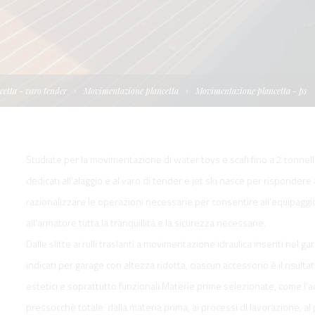
I
TELLONI
BOATS
NE IDRAULICA
NE PLANCETTA
VIMENTAZIONE
FORM
IENTRANTI CON
NE ELETTRICA
 WORKBOATS
OLO
etta - varo tender
Movimentazione plancetta
Movimentazione plancetta - ps
MENTAZIONE
 SYSTEM -
RKBOATS
Studiate per la movimentazione di water toys e scafi fino a 2 tonnell
dedicati all’alaggio e al varo di tender e jet ski nasce per risponde
razionalizzare le operazioni necessarie per consentire all’equipaggi
all’armatore tutta la tranquillità e la sicurezza necessarie.
GNALE
Dalle slitte ai rulli traslanti a movimentazione idraulica inseriti nel g
indicati per garage con altezza ridotta, ciascun accessorio è il risult
estetici e soprattutto funzionali.Materie prime selezionate, come l’acc
D'ACCESSO
pressocchè totale: dalla materia prima, ai processi di lavorazione, al 