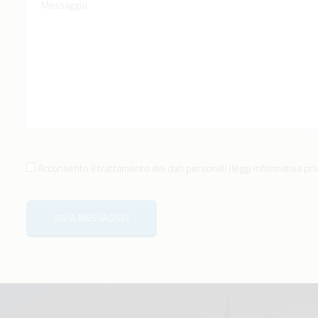
a
Acconsento il trattamento dei dati personali
(
leggi informativa pr
INVIA MESSAGGIO