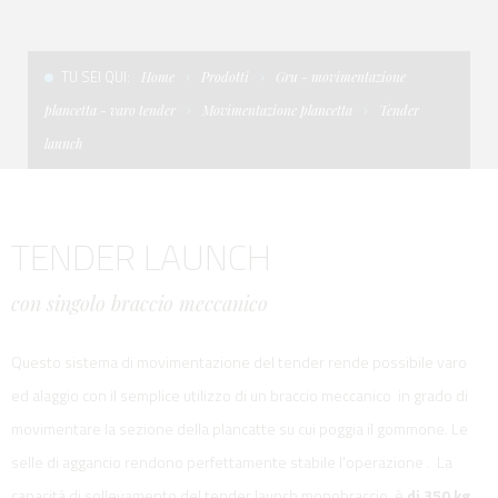
CONDIZIONI DI VENDITA
SCALE
LA TENDA PARASOLE
TU SEI QUI:
Home
Prodotti
Gru - movimentazione
TERMINI E CONDIZIONI D'USO
UNICA - CUSTOM
SOFT TOP
plancetta - varo tender
Movimentazione plancetta
Tender
PRIVACY & COOKIES
PRODOTTI PER BARCHE DA DIFESA E DA LAVORO
launch
CONTATTI
ESSENZE
TENDER LAUNCH
LAVORA CON NOI
APP SYSTEM
con singolo braccio meccanico
Questo sistema di movimentazione del tender rende possibile varo
ed alaggio con il semplice utilizzo di un braccio meccanico in grado di
movimentare la sezione della plancatte su cui poggia il gommone. Le
selle di aggancio rendono perfettamente stabile l'operazione . La
capacità di sollevamento del tender launch monobraccio è
di 350 kg .