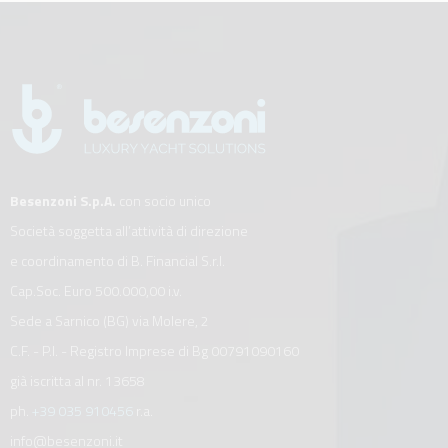
Besenzoni S.p.A.
con socio unico
Società soggetta all’attività di direzione
e coordinamento di B. Financial S.r.l.
Cap.Soc. Euro 500.000,00 i.v.
Sede a Sarnico (BG) via Molere, 2
C.F. - P.I. - Registro Imprese di Bg 00791090160
già iscritta al nr. 13658
ph.
+39 035 910456
r.a.
info@besenzoni.it