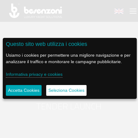
Questo sito web utilizza i cookies
Usiamo i cookies per permettere una migliore navigazione e per
BACK
BACK
BACK
BACK
BACK
analizzare il traffico e monitorare le campagne pubblicitarie.
BESENZONI
PRODOTTI
BE ELECTRIC
NEWS MEDIA
ASSISTENZA
Informativa privacy e cookies
AZIENDA
POLTRONE PILOTA
LAPASSERELLA
NEWS
TUTORIALS
Accetta Cookies
Seleziona Cookies
STORIA
BASI TAVOLO
LASCALA
VIDEO
MANUTENZIONE
TENDER LAUNCH
CODICE ETICO
PASSERELLE
IL SALPA ANCORA
SOCIAL
SOSTENIBILITÀ E CSR
GRU - MOVIMENTAZIONE PLANCETTA - VARO TENDER
ILTENDERLIFT