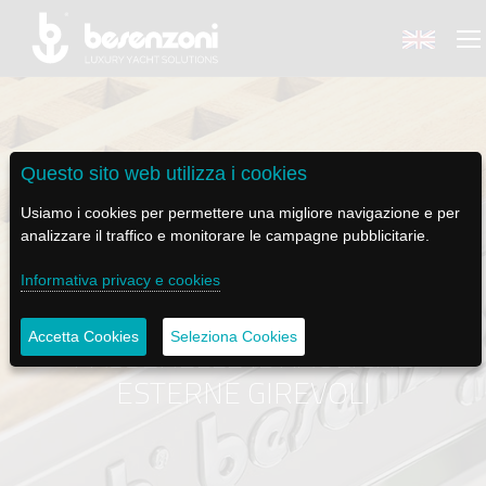
Questo sito web utilizza i cookies
BACK
BACK
BACK
BACK
BACK
Usiamo i cookies per permettere una migliore navigazione e per
analizzare il traffico e monitorare le campagne pubblicitarie.
BESENZONI
PRODOTTI
BE ELECTRIC
NEWS MEDIA
ASSISTENZA
Informativa privacy e cookies
AZIENDA
POLTRONE PILOTA
LAPASSERELLA
NEWS
TUTORIALS
Accetta Cookies
Seleziona Cookies
PASSERELLE IDRAULICHE
STORIA
BASI TAVOLO
LASCALA
VIDEO
MANUTENZIONE
ESTERNE GIREVOLI
CODICE ETICO
PASSERELLE
IL SALPA ANCORA
SOCIAL
SOSTENIBILITÀ E CSR
GRU - MOVIMENTAZIONE PLANCETTA - VARO TENDER
ILTENDERLIFT