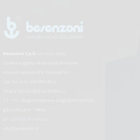
Besenzoni S.p.A.
con socio unico
Società soggetta all’attività di direzione
e coordinamento di B. Financial S.r.l.
Cap.Soc. Euro 500.000,00 i.v.
Sede a Sarnico (BG) via Molere, 2
C.F. - P.I. - Registro Imprese di Bg 00791090160
già iscritta al nr. 13658
ph.
+39 035 910456
r.a.
info@besenzoni.it