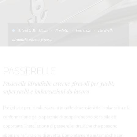
CONDIZIONI DI VENDITA
SCALE
LA TENDA PARASOLE
TERMINI E CONDIZIONI D'USO
UNICA - CUSTOM
SOFT TOP
TU SEI QUI:
Home
Prodotti
Passerelle
Passerelle
PRIVACY & COOKIES
PRODOTTI PER BARCHE DA DIFESA E DA LAVORO
idrauliche esterne girevoli
CONTATTI
ESSENZE
PASSERELLE
LAVORA CON NOI
APP SYSTEM
Passerelle idrauliche esterne girevoli per yacht,
superyacht e imbarcazioni da lavoro
Progettate per le imbarcazioni in cui le dimensioni della plancetta e la
conformazione dello specchio di poppa rendono possibile ed
opportuna l’installazione di passerelle idrauliche che possono
abbinare la funzione di gruetta. Completamente automatiche con