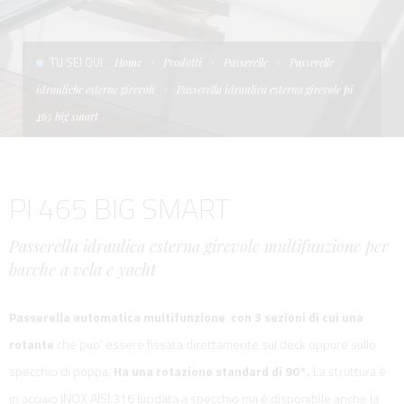
CONDIZIONI DI VENDITA
SCALE
LA TENDA PARASOLE
TU SEI QUI:
Home
Prodotti
Passerelle
Passerelle
TERMINI E CONDIZIONI D'USO
UNICA - CUSTOM
SOFT TOP
idrauliche esterne girevoli
Passerella idraulica esterna girevole pi
PRIVACY & COOKIES
PRODOTTI PER BARCHE DA DIFESA E DA LAVORO
465 big smart
CONTATTI
ESSENZE
PI 465 BIG SMART
LAVORA CON NOI
APP SYSTEM
Passerella idraulica esterna girevole multifunzione per
barche a vela e yacht
Passerella automatica multifunzione con 3 sezioni di cui una
rotante
che puo' essere fissata direttamente sul deck oppure sullo
specchio di poppa.
Ha una rotazione standard di 90°.
La struttura è
in acciaio INOX AISI 316 lucidata a specchio ma è disponibile anche la