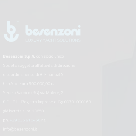
Besenzoni S.p.A.
con socio unico
Società soggetta all’attività di direzione
e coordinamento di B. Financial S.r.l.
Cap.Soc. Euro 500.000,00 i.v.
Sede a Sarnico (BG) via Molere, 2
C.F. - P.I. - Registro Imprese di Bg 00791090160
già iscritta al nr. 13658
ph.
+39 035 910456
r.a.
info@besenzoni.it