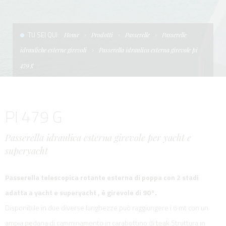
CONDIZIONI DI VENDITA
SCALE
LA TENDA PARASOLE
TU SEI QUI:
Home
Prodotti
Passerelle
Passerelle
TERMINI E CONDIZIONI D'USO
UNICA - CUSTOM
SOFT TOP
idrauliche esterne girevoli
Passerella idraulica esterna girevole pi
PRIVACY & COOKIES
PRODOTTI PER BARCHE DA DIFESA E DA LAVORO
479 g
CONTATTI
ESSENZE
PI 479 G
LAVORA CON NOI
APP SYSTEM
Passerella idraulica esterna girevole per yacht e
superyacht
Passerella telescopica rotante esterna di poppa con 2 stadi
adatta a yacht e superyacht , è
girevole di 90°.
Disponibile in due diverse lunghezze può raggiungere i 6 mt con un
ampia pedana di camminamento in carabottino di teak.Struttura in