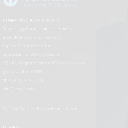
Besenzoni S.p.A.
con socio unico
Società soggetta all’attività di direzione
e coordinamento di B. Financial S.r.l.
Cap.Soc. Euro 500.000,00 i.v.
Sede a Sarnico (BG) via Molere, 2
C.F. - P.I. - Registro Imprese di Bg 00791090160
già iscritta al nr. 13658
ph.
+39 035 910456
r.a.
info@besenzoni.it
Privacy & Cookies
-
Mappa del sito
-
Credits
Prodotti