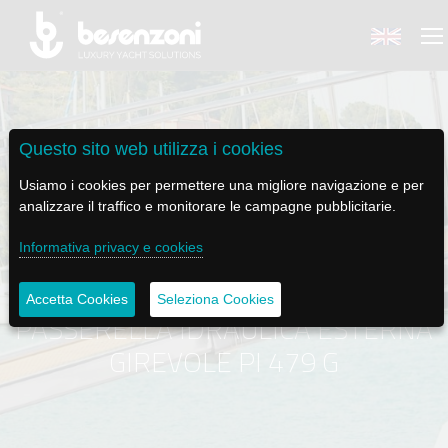
Questo sito web utilizza i cookies
BACK
BACK
BACK
BACK
BACK
Usiamo i cookies per permettere una migliore navigazione e per
analizzare il traffico e monitorare le campagne pubblicitarie.
BESENZONI
PRODOTTI
BE ELECTRIC
NEWS MEDIA
ASSISTENZA
Informativa privacy e cookies
AZIENDA
POLTRONE PILOTA
LAPASSERELLA
NEWS
TUTORIALS
Accetta Cookies
Seleziona Cookies
PASSERELLA IDRAULICA ESTERNA
STORIA
BASI TAVOLO
LASCALA
VIDEO
MANUTENZIONE
GIREVOLE PI 479 G
CODICE ETICO
PASSERELLE
IL SALPA ANCORA
SOCIAL
SOSTENIBILITÀ E CSR
GRU - MOVIMENTAZIONE PLANCETTA - VARO TENDER
ILTENDERLIFT