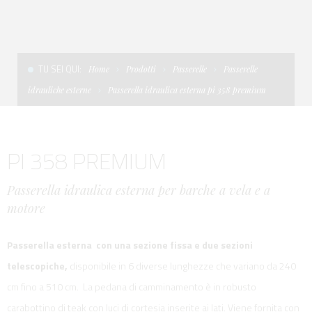
CONDIZIONI DI VENDITA
SCALE
LA TENDA PARASOLE
TERMINI E CONDIZIONI D'USO
UNICA - CUSTOM
SOFT TOP
TU SEI QUI:
Home
Prodotti
Passerelle
Passerelle
PRIVACY & COOKIES
PRODOTTI PER BARCHE DA DIFESA E DA LAVORO
idrauliche esterne
Passerella idraulica esterna pi 358 premium
CONTATTI
ESSENZE
PI 358 PREMIUM
LAVORA CON NOI
APP SYSTEM
Passerella idraulica esterna per barche a vela e a
motore
Passerella esterna con una sezione fissa e due sezioni
telescopiche,
disponibile in 6 diverse lunghezze che variano da 240
cm fino a 510 cm. La pedana di camminamento è in robusto
carabottino di teak con luci di cortesia inserite ai lati. Viene fornita con