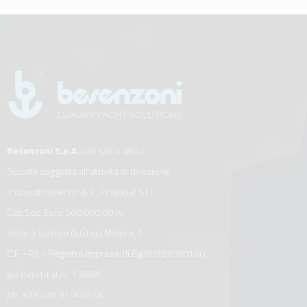
Besenzoni S.p.A.
con socio unico
Società soggetta all’attività di direzione
e coordinamento di B. Financial S.r.l.
Cap.Soc. Euro 500.000,00 i.v.
Sede a Sarnico (BG) via Molere, 2
C.F. - P.I. - Registro Imprese di Bg 00791090160
già iscritta al nr. 13658
ph.
+39 035 910456
r.a.