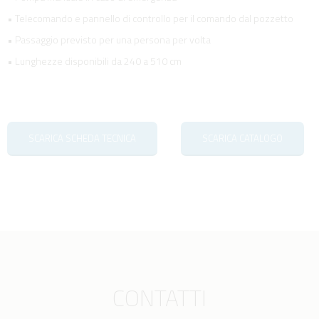
• Telecomando e pannello di controllo per il comando dal pozzetto
• Passaggio previsto per una persona per volta
• Lunghezze disponibili da 240 a 510 cm
SCARICA SCHEDA TECNICA
SCARICA CATALOGO
CONTATTI