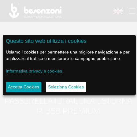
Questo sito web utilizza i cookies
Usiamo i cookies per permettere una migliore navigazione e per
BACK
BACK
BACK
BACK
BACK
analizzare il traffico e monitorare le campagne pubblicitarie.
Informativa privacy e cookies
BESENZONI
PRODOTTI
BE ELECTRIC
NEWS MEDIA
ASSISTENZA
AZIENDA
POLTRONE PILOTA
LAPASSERELLA
NEWS
TUTORIALS
Accetta Cookies
Seleziona Cookies
PASSERELLA IDRAULICA ESTERNA
STORIA
BASI TAVOLO
LASCALA
VIDEO
MANUTENZIONE
PI 358 PREMIUM
CODICE ETICO
PASSERELLE
IL SALPA ANCORA
SOCIAL
SOSTENIBILITÀ E CSR
GRU - MOVIMENTAZIONE PLANCETTA - VARO TENDER
ILTENDERLIFT