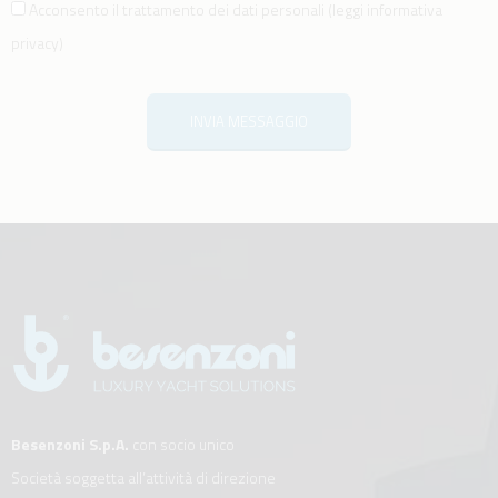
Acconsento il trattamento dei dati personali
(
leggi informativa
privacy
)
INVIA MESSAGGIO
Besenzoni S.p.A.
con socio unico
Società soggetta all’attività di direzione