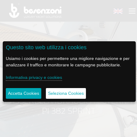
Questo sito web utilizza i cookies
BACK
BACK
BACK
BACK
BACK
Usiamo i cookies per permettere una migliore navigazione e per
analizzare il traffico e monitorare le campagne pubblicitarie.
BESENZONI
PRODOTTI
BE ELECTRIC
NEWS MEDIA
ASSISTENZA
Informativa privacy e cookies
AZIENDA
POLTRONE PILOTA
LAPASSERELLA
NEWS
TUTORIALS
Accetta Cookies
Seleziona Cookies
PASSERELLA IDRAULICA ESTERNA
STORIA
BASI TAVOLO
LASCALA
VIDEO
MANUTENZIONE
PI 382 SPRINT
CODICE ETICO
PASSERELLE
IL SALPA ANCORA
SOCIAL
SOSTENIBILITÀ E CSR
GRU - MOVIMENTAZIONE PLANCETTA - VARO TENDER
ILTENDERLIFT