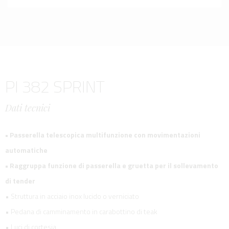
PI 382 SPRINT
Dati tecnici
• Passerella telescopica multifunzione con movimentazioni
automatiche
• Raggruppa funzione di passerella e gruetta per il sollevamento
di tender
• Struttura in acciaio inox lucido o verniciato
• Pedana di camminamento in carabottino di teak
• Luci di cortesia