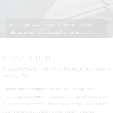
CONDIZIONI DI VENDITA
SCALE
LA TENDA PARASOLE
TERMINI E CONDIZIONI D'USO
UNICA - CUSTOM
SOFT TOP
TU SEI QUI:
Home
Prodotti
Passerelle
Passerelle
PRIVACY & COOKIES
PRODOTTI PER BARCHE DA DIFESA E DA LAVORO
idrauliche esterne
Passerella idraulica esterna pi 382 sprint
CONTATTI
ESSENZE
PI 382 SPRINT
LAVORA CON NOI
APP SYSTEM
Passerella idraulica esterna multifunzione per barche a
vela e yachts
La passerella telescopica multifunzione PI 382 Sprint con
movimentazioni automatiche
raggruppa la funzione di passerella e
gruetta per il sollevamento di tender o moto d'acqua .Ha la struttura in
acciaio inox lucido o verniciato e la pedana di camminamento in