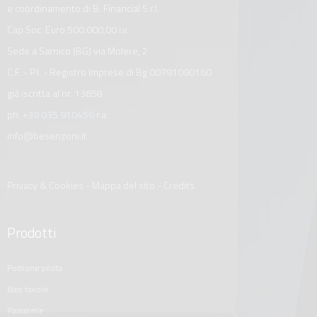
e coordinamento di B. Financial S.r.l.
Cap.Soc. Euro 500.000,00 i.v.
Sede a Sarnico (BG) via Molere, 2
C.F. - P.I. - Registro Imprese di Bg 00791090160
già iscritta al nr. 13658
ph.
+39 035 910456
r.a.
info@besenzoni.it
Privacy & Cookies
-
Mappa del sito
-
Credits
Prodotti
poltrone pilota
basi tavolo
passerelle