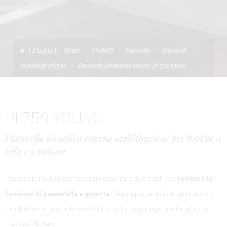
CONDIZIONI DI VENDITA
SCALE
LA TENDA PARASOLE
TERMINI E CONDIZIONI D'USO
UNICA - CUSTOM
SOFT TOP
TU SEI QUI:
Home
Prodotti
Passerelle
Passerelle
PRIVACY & COOKIES
PRODOTTI PER BARCHE DA DIFESA E DA LAVORO
idrauliche esterne
Passerelle idrauliche esterne pi 759 young
CONTATTI
ESSENZE
PI 759 YOUNG
LAVORA CON NOI
APP SYSTEM
Passerella idraulica esterna multifunzione per barche a
vela e a motore
Passerella nautica con fissaggio esterno a due stadi che
combina la
funzione di passerella e gruetta
. Ampia pedana di camminamento
con finiture in teak ed inserti antiscivolo , raggiunge una lunghezza
massima di 290 cm.