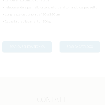
• Candelieri automatici con corda
• Telecomando e pannello di controllo per il comando dal pozzetto
• Lunghezze disponibili da 190 a 290 cm
• Capacità di sollevamento 130 kg
SCARICA SCHEDA TECNICA
SCARICA CATALOGO
CONTATTI