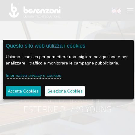
Questo sito web utilizza i cookies
BACK
BACK
BACK
BACK
BACK
Usiamo i cookies per permettere una migliore navigazione e per
analizzare il traffico e monitorare le campagne pubblicitarie.
BESENZONI
PRODOTTI
BE ELECTRIC
NEWS MEDIA
ASSISTENZA
Informativa privacy e cookies
AZIENDA
POLTRONE PILOTA
LAPASSERELLA
NEWS
TUTORIALS
Accetta Cookies
Seleziona Cookies
PASSERELLE IDRAULICHE
CODICE ETICO
BASI TAVOLO
LASCALA
VIDEO
MANUTENZIONE
ESTERNE PI 759 YOUNG
SOSTENIBILITÀ E CSR
PASSERELLE
IL SALPA ANCORA
SOCIAL
STORIA
GRU - MOVIMENTAZIONE PLANCETTA - VARO TENDER
ILTENDERLIFT