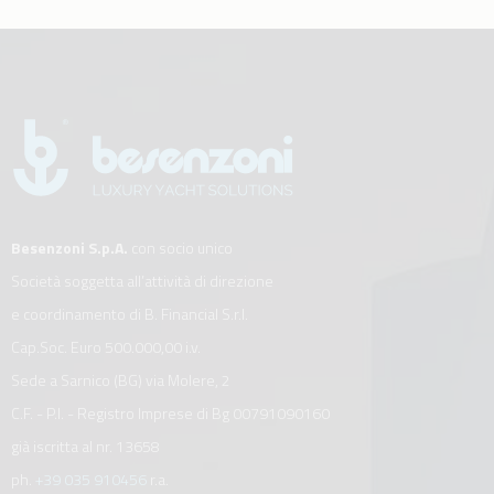
Besenzoni S.p.A.
con socio unico
Società soggetta all’attività di direzione
e coordinamento di B. Financial S.r.l.
Cap.Soc. Euro 500.000,00 i.v.
Sede a Sarnico (BG) via Molere, 2
C.F. - P.I. - Registro Imprese di Bg 00791090160
già iscritta al nr. 13658
ph.
+39 035 910456
r.a.