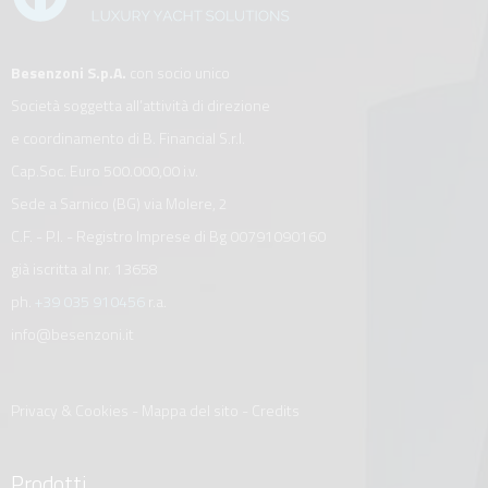
Besenzoni S.p.A.
con socio unico
Società soggetta all’attività di direzione
e coordinamento di B. Financial S.r.l.
Cap.Soc. Euro 500.000,00 i.v.
Sede a Sarnico (BG) via Molere, 2
C.F. - P.I. - Registro Imprese di Bg 00791090160
già iscritta al nr. 13658
ph.
+39 035 910456
r.a.
info@besenzoni.it
Privacy & Cookies
-
Mappa del sito
-
Credits
Prodotti