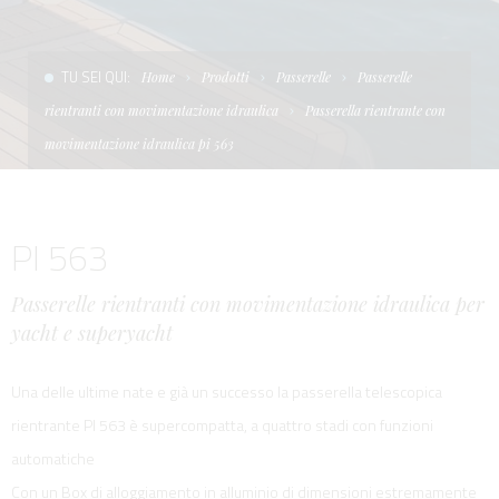
CONDIZIONI DI VENDITA
SCALE
LA TENDA PARASOLE
TU SEI QUI:
Home
Prodotti
Passerelle
Passerelle
TERMINI E CONDIZIONI D'USO
UNICA - CUSTOM
SOFT TOP
rientranti con movimentazione idraulica
Passerella rientrante con
PRIVACY & COOKIES
PRODOTTI PER BARCHE DA DIFESA E DA LAVORO
movimentazione idraulica pi 563
CONTATTI
ESSENZE
PI 563
LAVORA CON NOI
APP SYSTEM
Passerelle rientranti con movimentazione idraulica per
yacht e superyacht
Una delle ultime nate e già un successo la passerella telescopica
rientrante PI 563 è supercompatta, a quattro stadi con funzioni
automatiche
Con un Box di alloggiamento in alluminio di dimensioni estremamente