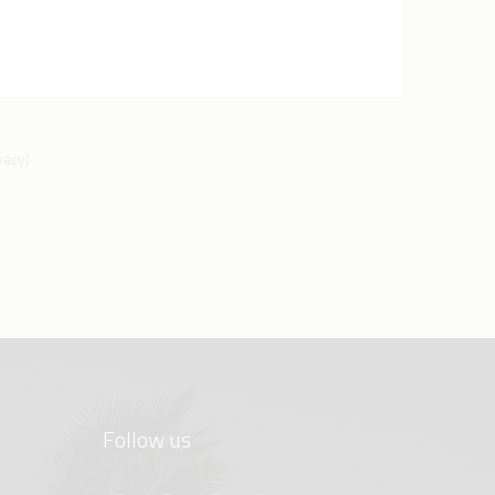
ivacy
)
Follow us