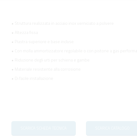
• Struttura realizzata in acciaio inox verniciato a polvere
• Altezza fissa
• Piastra superiore e base incluse
• Con molla ammortizzatore regolabile o con pistone a gas perform
• Riduzione degli urti per schiena e gambe
• Materiale resistente alla corrosione
• Di facile installazione
SCARICA SCHEDA TECNICA
SCARICA CATALOGO