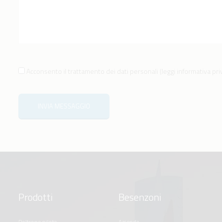
Acconsento il trattamento dei dati personali
(
leggi informativa pr
INVIA MESSAGGIO
Prodotti
Besenzoni
poltrone pilota
azienda