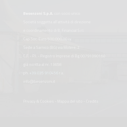
Besenzoni S.p.A.
con socio unico
Società soggetta all’attività di direzione
e coordinamento di B. Financial S.r.l.
Cap.Soc. Euro 500.000,00 i.v.
Sede a Sarnico (BG) via Molere, 2
C.F. - P.I. - Registro Imprese di Bg 00791090160
già iscritta al nr. 13658
ph.
+39 035 910456
r.a.
info@besenzoni.it
Privacy & Cookies
-
Mappa del sito
-
Credits