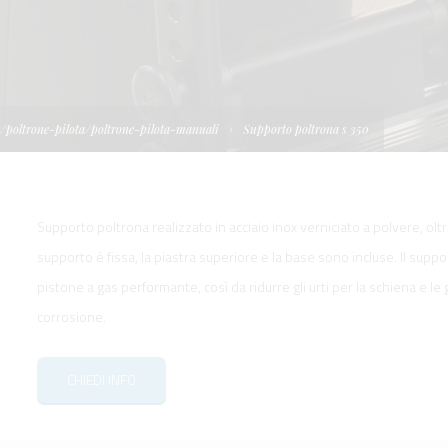
I
TELLONI
BOATS
NE IDRAULICA
NE PLANCETTA
VIMENTAZIONE
FORM
IENTRANTI CON
NE ELETTRICA
 WORKBOATS
OLO
i/poltrone-pilota/poltrone-pilota-manuali
Supporto poltrona s 350
MENTAZIONE
 SYSTEM -
RKBOATS
Supporto poltrona realizzato in acciaio inox verniciato a polvere, oltre
supporto è fissa, la piastra superiore e la base sono incluse. Il sup
pistone a gas performante, così da ridurre gli urti per la schiena e le
corrosione.
GNALE
CHIEDI INFO
D'ACCESSO