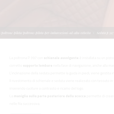
I
TELLONI
BOATS
NE IDRAULICA
NE PLANCETTA
VIMENTAZIONE
FORM
IENTRANTI CON
NE ELETTRICA
 WORKBOATS
OLO
i/poltrone-pilota/poltrone-pilota-per-imbarcazioni-ad-alta-velocita
Seduta p 39
MENTAZIONE
 SYSTEM -
RKBOATS
La poltrona P 397 con
schienale avvolgente
è installata su un pis
corretto
supporto lombare
nella fase di navigazione, anche alla ma
L’inclinazione della seduta permette la guida in piedi, viene gestita 
Il rivestimento di schienale e seduta viene realizzato con tessuto in
GNALE
inserendo cuciture a contrasto e ricamo del logo.
La
maniglia sulla parte posteriore della scocca
permette di creare
nelle fila successiva.
D'ACCESSO