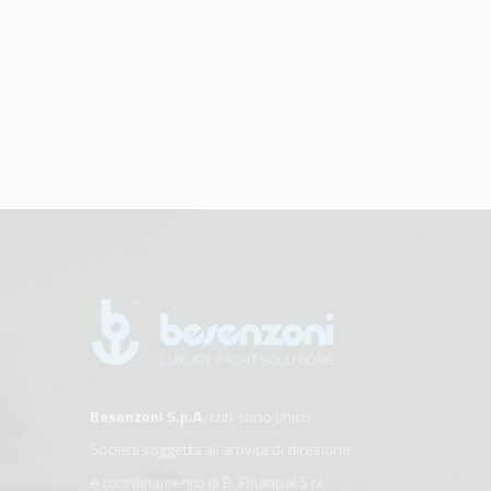
Besenzoni S.p.A.
con socio unico
Società soggetta all’attività di direzione
e coordinamento di B. Financial S.r.l.