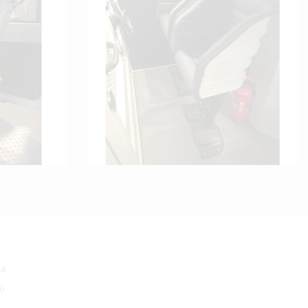
ta
i)