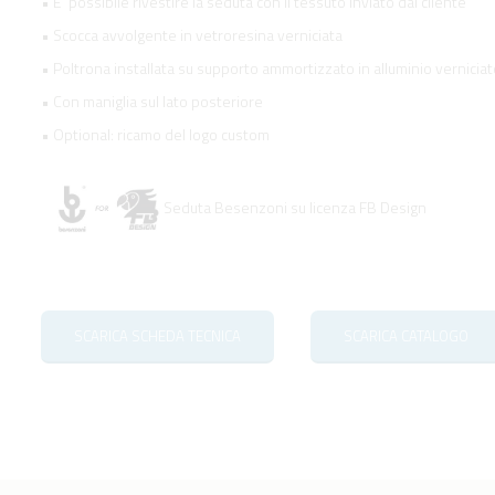
• E' possibile rivestire la seduta con il tessuto inviato dal cliente
• Scocca avvolgente in vetroresina verniciata
• Poltrona installata su supporto ammortizzato in alluminio vernicia
• Con maniglia sul lato posteriore
• Optional: ricamo del logo custom
Seduta Besenzoni su licenza FB Design
SCARICA SCHEDA TECNICA
SCARICA CATALOGO