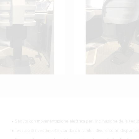
• Seduta con movimentazione elettrica per l'inclinazione della sedu
• Tessuto di rivestimento standard in vinile ( diversi colori disponibil