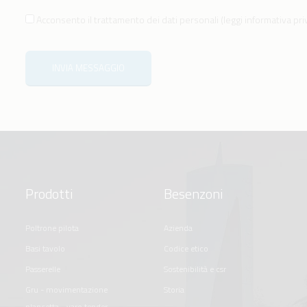
Acconsento il trattamento dei dati personali
(
leggi informativa pr
INVIA MESSAGGIO
Prodotti
Besenzoni
poltrone pilota
azienda
basi tavolo
codice etico
passerelle
sostenibilità e csr
gru - movimentazione
storia
plancetta - varo tender