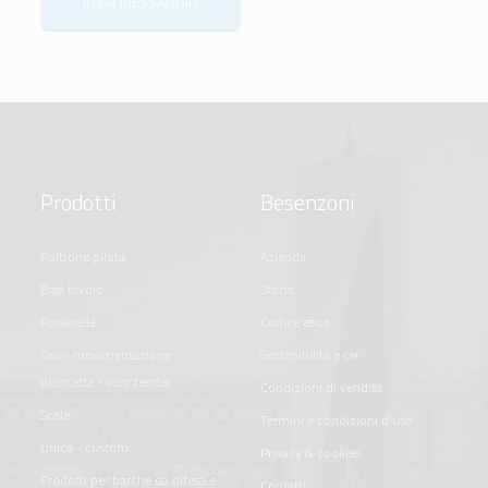
INVIA MESSAGGIO
Prodotti
Besenzoni
poltrone pilota
azienda
basi tavolo
storia
passerelle
codice etico
gru - movimentazione
sostenibilità e csr
plancetta - varo tender
condizioni di vendita
scale
termini e condizioni d'uso
unica - custom
privacy & cookies
prodotti per barche da difesa e
contatti