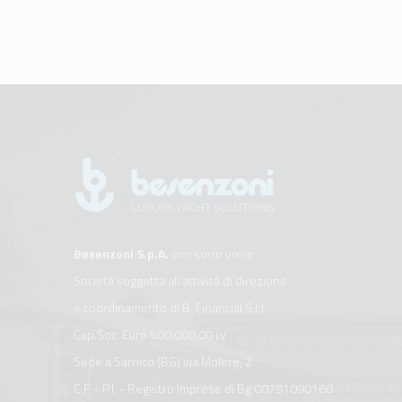
Besenzoni S.p.A.
con socio unico
Società soggetta all’attività di direzione
e coordinamento di B. Financial S.r.l.
Cap.Soc. Euro 500.000,00 i.v.
Sede a Sarnico (BG) via Molere, 2
C.F. - P.I. - Registro Imprese di Bg 00791090160