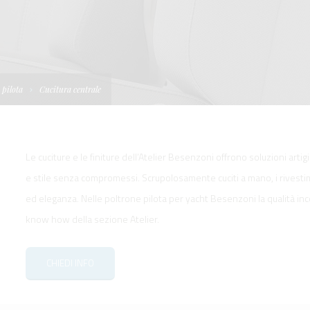
I
TELLONI
BOATS
NE IDRAULICA
NE PLANCETTA
VIMENTAZIONE
FORM
IENTRANTI CON
NE ELETTRICA
 WORKBOATS
OLO
 pilota
Cucitura centrale
MENTAZIONE
 SYSTEM -
RKBOATS
Le cuciture e le finiture dell’Atelier Besenzoni offrono soluzioni artig
e stile senza compromessi. Scrupolosamente cuciti a mano, i rivest
ed eleganza. Nelle poltrone pilota per yacht Besenzoni la qualità inco
know how della sezione Atelier.
GNALE
CHIEDI INFO
D'ACCESSO