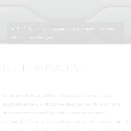
CONDIZIONI DI VENDITA
SCALE
LA TENDA PARASOLE
TERMINI E CONDIZIONI D'USO
UNICA - CUSTOM
SOFT TOP
TU SEI QUI:
Home
Prodotti
Poltrone pilota
Poltrone
PRIVACY & COOKIES
PRODOTTI PER BARCHE DA DIFESA E DA LAVORO
pilota
Cucitura esagoni
CONTATTI
ESSENZE
CUCITURA ESAGONI
LAVORA CON NOI
APP SYSTEM
Le cuciture e le finiture dell’Atelier Besenzoni offrono soluzioni
artigianali e materiali di alta gamma, disegnate per offrire comfort e
stile senza compromessi. Scrupolosamente cuciti a mano, i
rivestimenti delle poltrone pilota Besenzoni garantiscono comodità ed
eleganza. Nelle poltrone pilota per yacht Besenzoni la qualità incontra