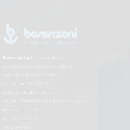
Besenzoni S.p.A.
con socio unico
Società soggetta all’attività di direzione
e coordinamento di B. Financial S.r.l.
Cap.Soc. Euro 500.000,00 i.v.
Sede a Sarnico (BG) via Molere, 2
C.F. - P.I. - Registro Imprese di Bg 00791090160
già iscritta al nr. 13658
ph.
+39 035 910456
r.a.
info@besenzoni.it