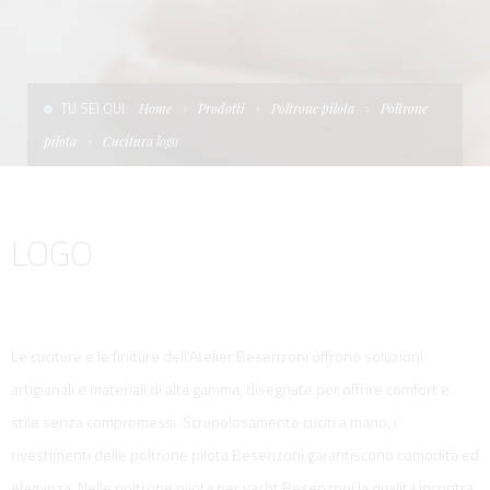
CONDIZIONI DI VENDITA
SCALE
LA TENDA PARASOLE
TERMINI E CONDIZIONI D'USO
UNICA - CUSTOM
SOFT TOP
TU SEI QUI:
Home
Prodotti
Poltrone pilota
Poltrone
PRIVACY & COOKIES
PRODOTTI PER BARCHE DA DIFESA E DA LAVORO
pilota
Cucitura logo
CONTATTI
ESSENZE
LOGO
LAVORA CON NOI
APP SYSTEM
Le cuciture e le finiture dell’Atelier Besenzoni offrono soluzioni
artigianali e materiali di alta gamma, disegnate per offrire comfort e
stile senza compromessi. Scrupolosamente cuciti a mano, i
rivestimenti delle poltrone pilota Besenzoni garantiscono comodità ed
eleganza. Nelle poltrone pilota per yacht Besenzoni la qualità incontra