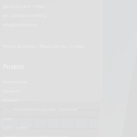
già iscritta al nr. 13658
ph.
+39 035 910456
r.a.
info@besenzoni.it
Privacy & Cookies
-
Mappa del sito
-
Credits
Prodotti
poltrone pilota
basi tavolo
passerelle
gru - movimentazione plancetta - varo tender
scale
unica - custom
prodotti per barche da difesa e da lavoro