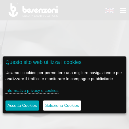
BACK
BACK
BACK
BACK
BACK
Questo sito web utilizza i cookies
BESENZONI
PRODOTTI
BE ELECTRIC
NEWS MEDIA
ASSISTENZA
Usiamo i cookies per permettere una migliore navigazione e per
analizzare il traffico e monitorare le campagne pubblicitarie.
AZIENDA
POLTRONE PILOTA
LAPASSERELLA
NEWS
TUTORIALS
Informativa privacy e cookies
STORIA
BASI TAVOLO
LASCALA
VIDEO
MANUTENZIONE
CUCITURA LOGO
Accetta Cookies
Seleziona Cookies
CODICE ETICO
PASSERELLE
IL SALPA ANCORA
SOCIAL
SOSTENIBILITÀ E CSR
GRU - MOVIMENTAZIONE PLANCETTA - VARO TENDER
ILTENDERLIFT