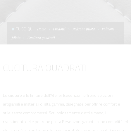
CONDIZIONI DI VENDITA
SCALE
LA TENDA PARASOLE
TERMINI E CONDIZIONI D'USO
UNICA - CUSTOM
SOFT TOP
TU SEI QUI:
Home
Prodotti
Poltrone pilota
Poltrone
PRIVACY & COOKIES
PRODOTTI PER BARCHE DA DIFESA E DA LAVORO
pilota
Cucitura quadrati
CONTATTI
ESSENZE
CUCITURA QUADRATI
LAVORA CON NOI
APP SYSTEM
Le cuciture e le finiture dell’Atelier Besenzoni offrono soluzioni
artigianali e materiali di alta gamma, disegnate per offrire comfort e
stile senza compromessi. Scrupolosamente cuciti a mano, i
rivestimenti delle poltrone pilota Besenzoni garantiscono comodità ed
eleganza. Nelle poltrone pilota per yacht Besenzoni la qualità incontra