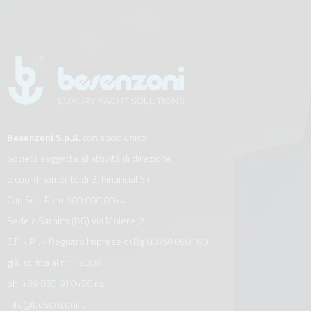
Besenzoni S.p.A.
con socio unico
Società soggetta all’attività di direzione
e coordinamento di B. Financial S.r.l.
Cap.Soc. Euro 500.000,00 i.v.
Sede a Sarnico (BG) via Molere, 2
C.F. - P.I. - Registro Imprese di Bg 00791090160
già iscritta al nr. 13658
ph.
+39 035 910456
r.a.
info@besenzoni.it