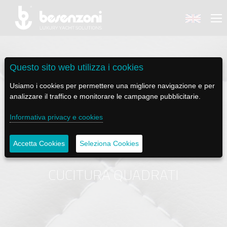
Questo sito web utilizza i cookies
Usiamo i cookies per permettere una migliore navigazione e per
BACK
BACK
BACK
BACK
BACK
analizzare il traffico e monitorare le campagne pubblicitarie.
Informativa privacy e cookies
BESENZONI
PRODOTTI
BE ELECTRIC
NEWS MEDIA
ASSISTENZA
AZIENDA
POLTRONE PILOTA
LAPASSERELLA
NEWS
TUTORIALS
Accetta Cookies
Seleziona Cookies
STORIA
BASI TAVOLO
LASCALA
VIDEO
MANUTENZIONE
CUCITURA QUADRATI
CODICE ETICO
PASSERELLE
IL SALPA ANCORA
SOCIAL
SOSTENIBILITÀ E CSR
GRU - MOVIMENTAZIONE PLANCETTA - VARO TENDER
ILTENDERLIFT