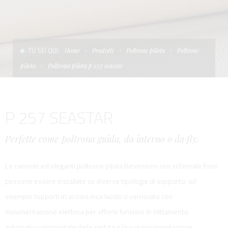
CONDIZIONI DI VENDITA
SCALE
LA TENDA PARASOLE
TERMINI E CONDIZIONI D'USO
UNICA - CUSTOM
SOFT TOP
TU SEI QUI:
Home
Prodotti
Poltrone pilota
Poltrone
PRIVACY & COOKIES
PRODOTTI PER BARCHE DA DIFESA E DA LAVORO
pilota
Poltrona pilota p 257 seastar
CONTATTI
ESSENZE
P 257 SEASTAR
LAVORA CON NOI
APP SYSTEM
Perfette come poltrona guida, da interno o da fly.
Le comode ed eleganti poltrone pilota Besenzoni con schienale fisso
possono essere installate su diverse tipologie di supporto: ad
esempio supporti in acciaio inox lucido o verniciato con
movimentazione elettrica per offrirle funzioni di slittamento
automatico orizzontale della seduta o la sua movimentazione