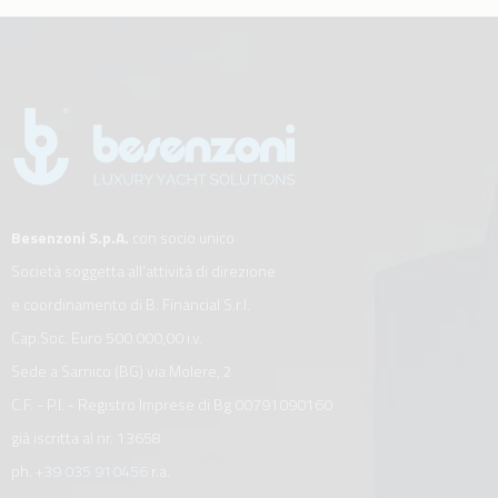
Besenzoni S.p.A.
con socio unico
Società soggetta all’attività di direzione
e coordinamento di B. Financial S.r.l.
Cap.Soc. Euro 500.000,00 i.v.
Sede a Sarnico (BG) via Molere, 2
C.F. - P.I. - Registro Imprese di Bg 00791090160
già iscritta al nr. 13658
ph.
+39 035 910456
r.a.