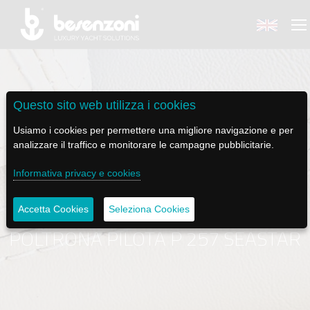
Questo sito web utilizza i cookies
BACK
BACK
BACK
BACK
BACK
Usiamo i cookies per permettere una migliore navigazione e per
analizzare il traffico e monitorare le campagne pubblicitarie.
BESENZONI
PRODOTTI
BE ELECTRIC
NEWS MEDIA
ASSISTENZA
Informativa privacy e cookies
AZIENDA
POLTRONE PILOTA
LAPASSERELLA
NEWS
TUTORIALS
Accetta Cookies
Seleziona Cookies
CODICE ETICO
BASI TAVOLO
LASCALA
VIDEO
MANUTENZIONE
POLTRONA PILOTA P 257 SEASTAR
SOSTENIBILITÀ E CSR
PASSERELLE
IL SALPA ANCORA
SOCIAL
STORIA
GRU - MOVIMENTAZIONE PLANCETTA - VARO TENDER
ILTENDERLIFT