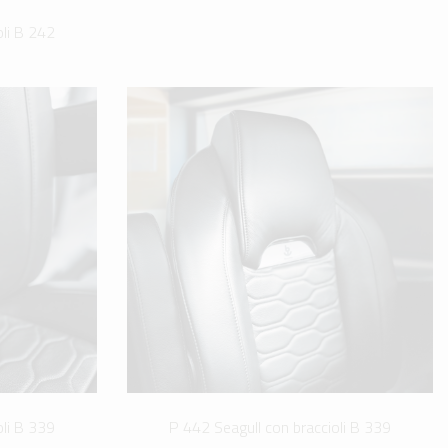
oli B 242
oli B 339
P 442 Seagull con braccioli B 339