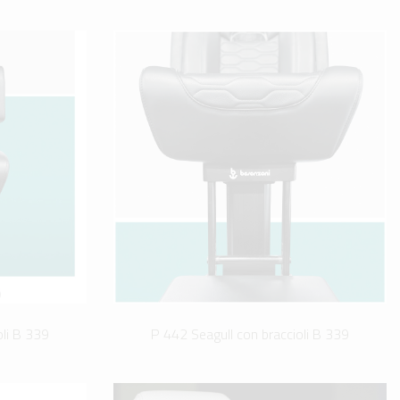
oli B 339
P 442 Seagull con braccioli B 339