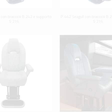
 con braccioli B 242 e supporto
P 442 Seagull con braccioli B 
S 216
S 216