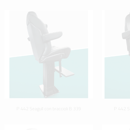
P 442 Seagull con braccioli B 339
P 442 Se