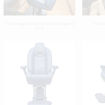
P 442 Seagull con braccioli B 242 e supporto
P 442 Se
S 216