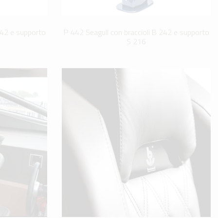
242 e supporto
P 442 Seagull con braccioli B 242 e supporto
S 216