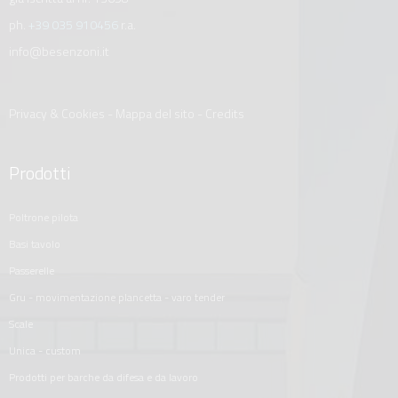
ph.
+39 035 910456
r.a.
info@besenzoni.it
Privacy & Cookies
-
Mappa del sito
-
Credits
Prodotti
poltrone pilota
basi tavolo
passerelle
gru - movimentazione plancetta - varo tender
scale
unica - custom
prodotti per barche da difesa e da lavoro