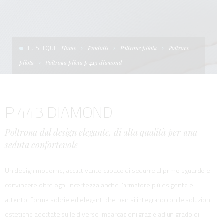
CONDIZIONI DI VENDITA
SCALE
LA TENDA PARASOLE
TERMINI E CONDIZIONI D'USO
UNICA - CUSTOM
SOFT TOP
TU SEI QUI:
Home
Prodotti
Poltrone pilota
Poltrone
PRIVACY & COOKIES
PRODOTTI PER BARCHE DA DIFESA E DA LAVORO
pilota
Poltrona pilota p 443 diamond
CONTATTI
ESSENZE
P 443 DIAMOND
LAVORA CON NOI
APP SYSTEM
Poltrona dal design elegante, di alta qualità per una
seduta confortevole
Un design moderno, accattivante capace di sedurre al primo sguardo e
convincere oltre ogni incertezza anche l’armatore più esigente e
attento. Forme sobrie ed eleganti che ben si integrano con le soluzioni
estetiche adottate sulle diverse imbarcazioni grazie ad un grado di