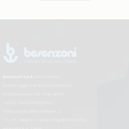
Besenzoni S.p.A.
con socio unico
Società soggetta all’attività di direzione
e coordinamento di B. Financial S.r.l.
Cap.Soc. Euro 500.000,00 i.v.
Sede a Sarnico (BG) via Molere, 2
C.F. - P.I. - Registro Imprese di Bg 00791090160
già iscritta al nr. 13658