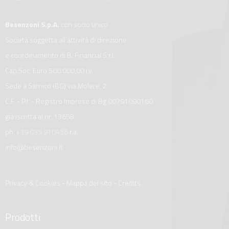
Besenzoni S.p.A.
con socio unico
Società soggetta all’attività di direzione
e coordinamento di B. Financial S.r.l.
Cap.Soc. Euro 500.000,00 i.v.
Sede a Sarnico (BG) via Molere, 2
C.F. - P.I. - Registro Imprese di Bg 00791090160
già iscritta al nr. 13658
ph.
+39 035 910456
r.a.
info@besenzoni.it
Privacy & Cookies
-
Mappa del sito
-
Credits
Prodotti