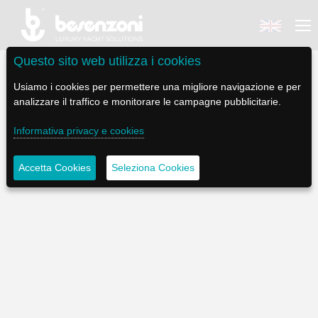
Questo sito web utilizza i cookies
Usiamo i cookies per permettere una migliore navigazione e per
analizzare il traffico e monitorare le campagne pubblicitarie.
Informativa privacy e cookies
BACK
BACK
BACK
BACK
BACK
BESENZONI
PRODOTTI
BE ELECTRIC
NEWS MEDIA
ASSISTENZA
Accetta Cookies
Seleziona Cookies
AZIENDA
POLTRONE PILOTA
LAPASSERELLA
NEWS
TUTORIALS
STORIA
BASI TAVOLO
LASCALA
VIDEO
MANUTENZIONE
CODICE ETICO
PASSERELLE
IL SALPA ANCORA
SOCIAL
SOSTENIBILITÀ E CSR
GRU - MOVIMENTAZIONE PLANCETTA - VARO TENDER
ILTENDERLIFT