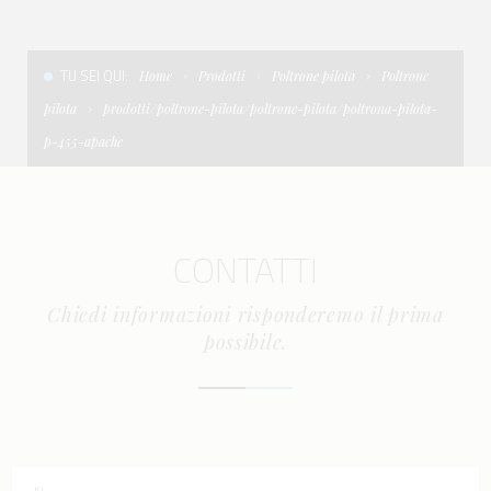
CONDIZIONI DI VENDITA
SCALE
LA TENDA PARASOLE
TU SEI QUI:
Home
Prodotti
Poltrone pilota
Poltrone
TERMINI E CONDIZIONI D'USO
UNICA - CUSTOM
SOFT TOP
pilota
prodotti/poltrone-pilota/poltrone-pilota/poltrona-pilota-
PRIVACY & COOKIES
PRODOTTI PER BARCHE DA DIFESA E DA LAVORO
p-455-apache
CONTATTI
ESSENZE
LAVORA CON NOI
APP SYSTEM
CONTATTI
Chiedi informazioni risponderemo il prima
possibile.