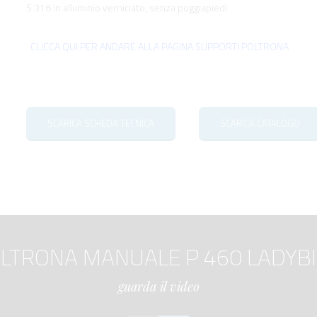
S 316 in alluminio verniciato, senza poggiapiedi
CLICCA QUI PER ANDARE ALLA PAGINA SUPPORTI POLTRONA
SCARICA SCHEDA TECNICA
SCARICA CATALOGO
LTRONA MANUALE P 460 LADYB
guarda il video