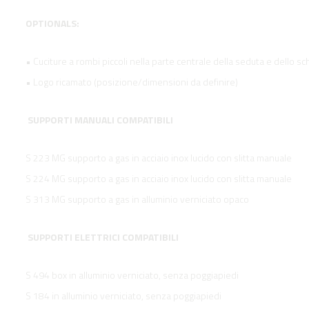
OPTIONALS:
• Cuciture a rombi piccoli nella parte centrale della seduta e dello sc
• Logo ricamato (posizione/dimensioni da definire)
SUPPORTI MANUALI COMPATIBILI
S 223 MG supporto a gas in acciaio inox lucido con slitta manuale
S 224 MG supporto a gas in acciaio inox lucido con slitta manuale
S 313 MG supporto a gas in alluminio verniciato opaco
SUPPORTI ELETTRICI COMPATIBILI
S 494 box in alluminio verniciato, senza poggiapiedi
S 184 in alluminio verniciato, senza poggiapiedi