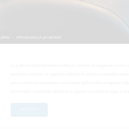
I
TELLONI
BOATS
NE IDRAULICA
NE PLANCETTA
VIMENTAZIONE
FORM
IENTRANTI CON
NE ELETTRICA
 WORKBOATS
OLO
 pilota
Poltrona pilota p 460 ladybird
MENTAZIONE
 SYSTEM -
RKBOATS
Le poltrone pilota Besenzoni offrono comfort ed eleganza e sono co
possibile montarle su supporti realizzati in acciaio inossidabile lucid
uno scorrimento automatico orizzontale della seduta o regolare l'altez
funzionalità, è possibile abbinarle a supporti con pistone a gas e una
GNALE
CHIEDI INFO
D'ACCESSO